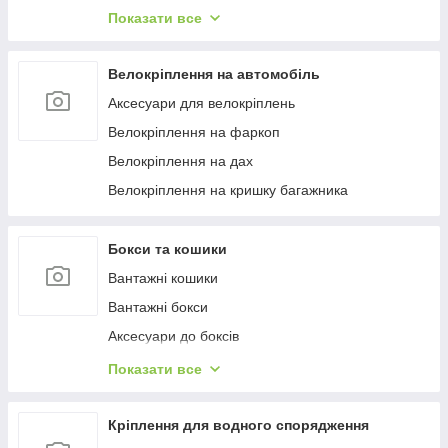
Багажиці в штатне місце
Показати все
Багажники на гладкий дах
Багажиці на інтегровані рейлінги
Велокріплення на автомобіль
Багажники на водості
Аксесуари для велокріплень
Велокріплення на фаркоп
Велокріплення на дах
Велокріплення на кришку багажника
Бокси та кошики
Вантажні кошики
Вантажні бокси
Аксесуари до боксів
Палатки на дах
Показати все
Аксесуари для наметів
Бокси на фаркоп
Кріплення для водного спорядження