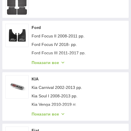
Ford
Ford Focus II 2008-2011 рр.
Ford Focus IV 2018- рр.
Ford Focus III 2011-2017 рр.
Ford Mondeo 2008-2014 рр.
Показати все
Ford Fiesta 2008-2017 гг.
Ford Mondeo 2014-2022 рр.
KIA
Ford Transit 2014-х рр.
Kia Carnival 2002-2013 рр.
Ford S-Max 2007-2014 рр.
Kia Soul I 2008-2013 рр.
Ford Fiesta 2017-хв.
Kia Venga 2010-2019 гг.
Ford Custom 2013-2022 рр.
Kia Sportage 2015-2021 рр.
Показати все
Ford Kuga/Escape 2019- гг.
Kia Niro 2016-2021 рр.
Ford Ecosport 2013-2022 рр.
Kia Sportage 2021- рр.
Fiat