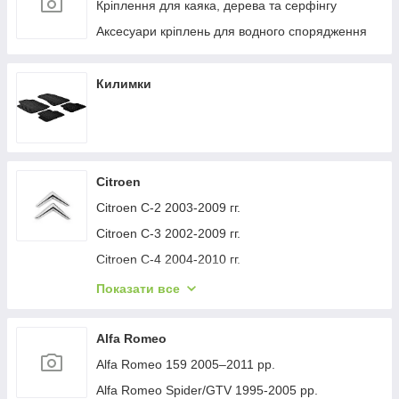
Кріплення для каяка, дерева та серфінгу
Аксесуари кріплень для водного спорядження
Килимки
Citroen
Citroen C-2 2003-2009 гг.
Citroen C-3 2002-2009 гг.
Citroen C-4 2004-2010 гг.
Citroen C-1 2005-2014 гг.
Показати все
Citroen C-5 2008-2017 гг.
Citroen C-4 Picasso 2006-2013 гг.
Alfa Romeo
Citroen Nemo 2007-2017 гг.
Alfa Romeo 159 2005–2011 рр.
Citroen Berlingo 1996-2008 гг.
Alfa Romeo Spider/GTV 1995-2005 рр.