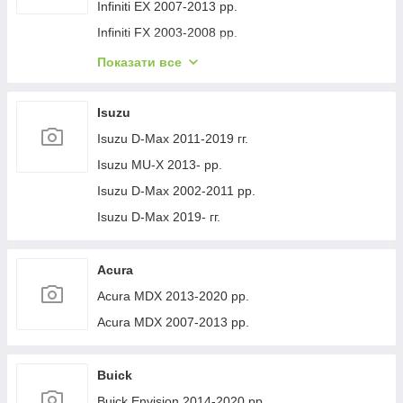
Volvo XC40 2018- рр.
Jeep Cherokee XJ 1984-2001 гг.
Infiniti EX 2007-2013 рр.
Infiniti FX 2003-2008 рр.
Infiniti FX 2008-2012 рр.
Показати все
Infiniti JX 2012-2013 рр.
Infiniti Q30 2015-2024 гг.
Isuzu
Infiniti Q50/Q60 2013-2024 рр.
Isuzu D-Max 2011-2019 гг.
Infiniti QX50 2013-2017 рр.
Isuzu MU-X 2013- рр.
Infiniti QX56 2010-2013 рр.
Isuzu D-Max 2002-2011 рр.
Infiniti QX70 2013-2019 рр.
Isuzu D-Max 2019- гг.
Infiniti QX50 2018- рр.
Infiniti G25/G35/37 (V36/CV36) 2006-2015 гг.
Acura
Infinity Q70/M-series 2010-2019 рр.
Acura MDX 2013-2020 рр.
Infiniti QX80 2013-2024 рр.
Acura MDX 2007-2013 рр.
Infiniti QX30 2017- рр.
Buick
Buick Envision 2014-2020 рр.