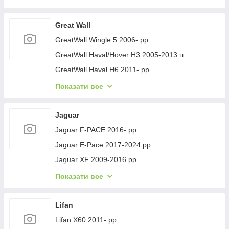
Geely GC-7 2012- рр.
Geely Emgrand EC7 2009- рр.
Great Wall
Geely Emgrand X7 2011- рр.
GreatWall Wingle 5 2006- рр.
Geely LC Cross 2008-2016 гг.
GreatWall Haval/Hover H3 2005-2013 гг.
Geely MK 2006-2014 рр.
GreatWall Haval H6 2011- рр.
Geely MK Cross 2010-2016 рр.
GreatWall Haval F7 2018-2024 рр.
Показати все
Geely SL 2011- рр.
GreatWall Haval H5 2010- рр.
Jaguar
Jaguar F-PACE 2016- рр.
Jaguar E-Pace 2017-2024 рр.
Jaguar XF 2009-2016 рр.
Jaguar XF 2016- рр.
Показати все
Jaguar I-Pace 2018- гг.
Jaguar XJ 2010-хв.
Lifan
Lifan X60 2011- рр.