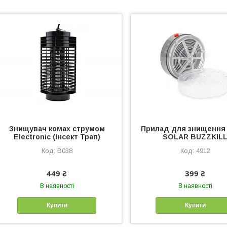
Знищувач комах струмом
Прилад для знищення
Electronic (Інсект Трап)
SOLAR BUZZKIL
B038
4912
449 ₴
399 ₴
В наявності
В наявності
Купити
Купити