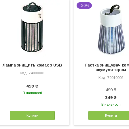
–30%
Лампа знищить комах з USB
Пастка знищувач ком
акумулятором
74880001
79910002
499 ₴
499 ₴
В наявності
349 ₴
В наявності
Купити
Купити