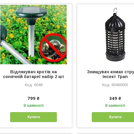
Відлякувач кротів на
Знищувач комах стр
сонячній батареї набір 2 шт
Інсект Трап
6048
60460001
799 ₴
349 ₴
В наявності
В наявності
Купити
Купити