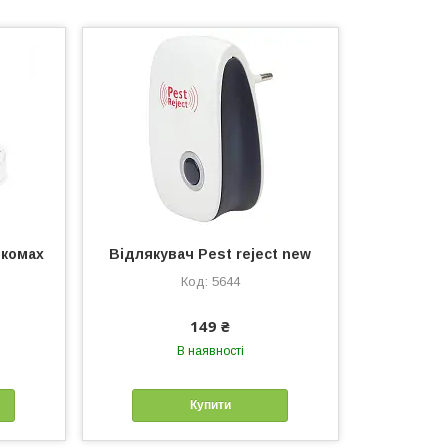
 комах
Відлякувач Pest reject new
L
5644
149 ₴
В наявності
Купити