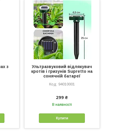
ах з
Ультразвуковий відлякувач
кротів і гризунів Supretto на
сонячній батареї
94010001
299 ₴
В наявності
Купити