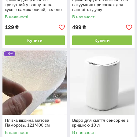
трикутний у ванну та на
вакуумних присосках для
кухню самоклеючий, зелено-
ванної та душу
помаранчевий
В наявності
В наявності
129
499
₴
₴
Купити
Купити
–8%
Плівка віконна матова
Відро для сміття сенсорне з
Паморозь, 121*400 см
кришкою 10 л
В наявності
В наявності