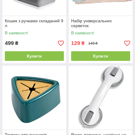
Кошик з ручками складаний 9
Набір універсальних
л
серветок
В наявності
В наявності
499
129
₴
₴
149 ₴
Купити
Купити
Тримач для рушників
Ручка-поручень настінна на