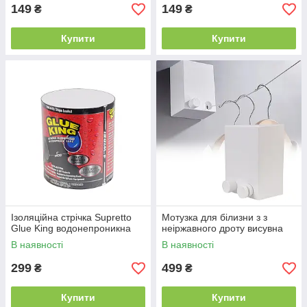
149
149
₴
₴
Купити
Купити
Ізоляційна стрічка Supretto
Мотузка для білизни з з
Glue King водонепроникна
неіржавного дроту висувна
В наявності
В наявності
299
499
₴
₴
Купити
Купити