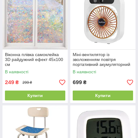
Віконна плівка самоклейка
Міні-вентилятор із
3D райдужний ефект 45х100
зволоженням повітря
см
портативний акумуляторний
В наявності
В наявності
249
699
₴
₴
299 ₴
Купити
Купити