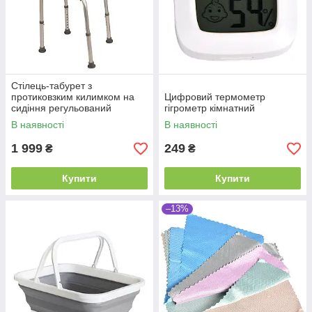
Стілець-табурет з
протиковзким килимком на
Цифровий термометр
сидіння регульований
гігрометр кімнатний
В наявності
В наявності
1 999
249
₴
₴
Купити
Купити
–13%