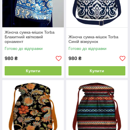
Жіноча сумка-мішок Torba
Блакитний квітковий
Жіноча сумка-мішок Torba
орнамент
Синій візерунок
Готово до відправки
Готово до відправки
980
980
₴
₴
Купити
Купити