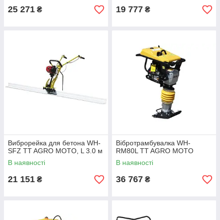
25 271
19 777
₴
₴
Виброрейка для бетона WH-
Вібротрамбувалка WH-
SFZ TT AGRO MOTO, L 3.0 м
RM80L TT AGRO MOTO
В наявності
В наявності
21 151
36 767
₴
₴