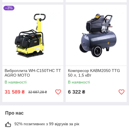
–3%
Виброплита WH-C150THC TT
Компресор KABM2050 TTG
AGRO MOTO
50 л, 1,5 кВт
В наявності
В наявності
31 589
6 322
₴
₴
32 687,28 ₴
Про нас
92% позитивних з 99 відгуків за рік