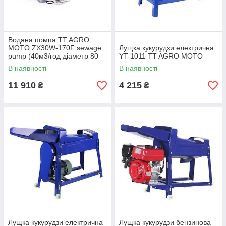
Водяна помпа TT AGRO
MOTO ZX30W-170F sewage
Лущка кукурудзи електрична
pump (40м3/год діаметр 80
YT-1011 TT AGRO MOTO
mm)
В наявності
В наявності
11 910
4 215
₴
₴
Лущка кукурудзи електрична
Лущка кукурудзи бензинова