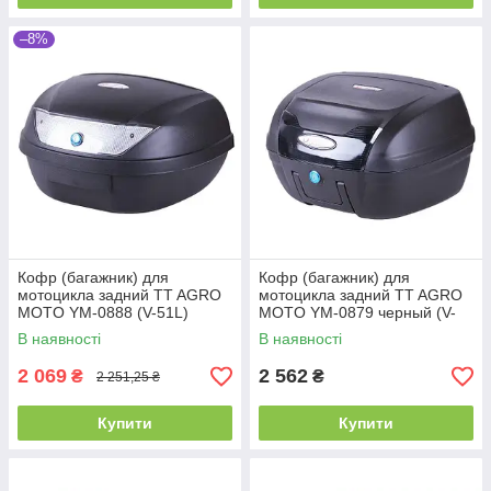
–8%
Кофр (багажник) для
Кофр (багажник) для
мотоцикла задний TT AGRO
мотоцикла задний TT AGRO
MOTO YM-0888 (V-51L)
MOTO YM-0879 черный (V-
59.5×44×31.5 черный
40L) 50×43×32 черный
В наявності
В наявності
2 069
2 562
₴
₴
2 251,25 ₴
Купити
Купити