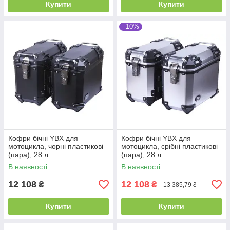
Купити
Купити
–10%
Кофри бічні YBX для
Кофри бічні YBX для
мотоцикла, чорні пластикові
мотоцикла, срібні пластикові
(пара), 28 л
(пара), 28 л
В наявності
В наявності
12 108
12 108
₴
₴
13 385,79 ₴
Купити
Купити