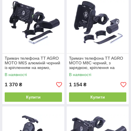
Тримач телефона TT AGRO
Тримач телефона TT AGRO
MOTO M6S алюміній чорний
MOTO M8C чорний, з
із кріпленням на кермо,
зарядкою, кріплення на
Kewiq
кермо, Kewiq
В наявності
В наявності
1 370
1 154
₴
₴
Купити
Купити