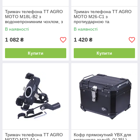
Тримач телефона TT AGRO
Тримач телефона TT AGRO
MOTO M18L-B2 з
MOTO M26-C1 з
водонепроникним чохлом, з
протиударною та
кріпленням на кермо, Kewiq
протиугінною конструкцією, з
В наявності
В наявності
кріпленням на кермо, Kewiq
1 082
1 420
₴
₴
Купити
Купити
Тримач телефона TT AGRO
Кофр прямокутний YBX для
MOTO M22-A1 з
мотоцикла задній, (V-35L),