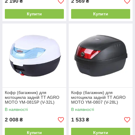
2 190
2 569
₴
₴
Купити
Купити
Кофр (багажник) для
Кофр (багажник) для
мотоцикла задній TT AGRO
мотоцикла задній TT AGRO
MOTO YM-0815P (V-32L)
MOTO YM-0807 (V-28L)
43×41×32 білий з чорним
39.5×39.5×30 чорний з
В наявності
В наявності
червоним
2 008
1 533
₴
₴
Купити
Купити