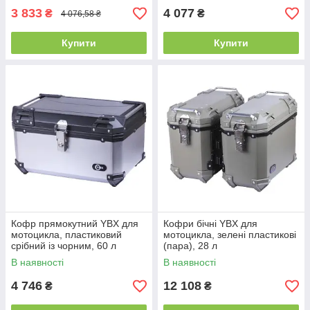
3 833
4 077
₴
₴
4 076,58 ₴
Купити
Купити
Кофр прямокутний YBX для
Кофри бічні YBX для
мотоцикла, пластиковий
мотоцикла, зелені пластикові
срібний із чорним, 60 л
(пара), 28 л
В наявності
В наявності
4 746
12 108
₴
₴