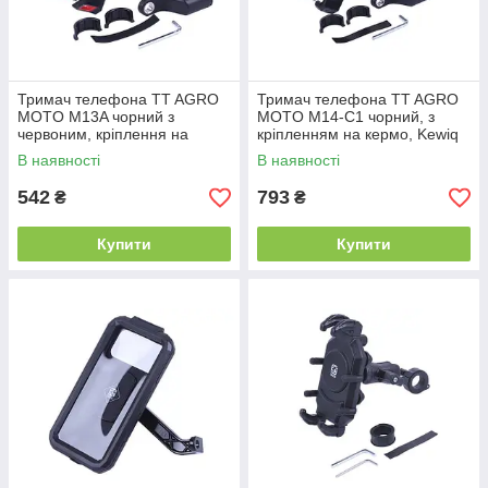
Тримач телефона TT AGRO
Тримач телефона TT AGRO
MOTO M13A чорний з
MOTO M14-C1 чорний, з
червоним, кріплення на
кріпленням на кермо, Kewiq
кермо, Kewiq
В наявності
В наявності
542
793
₴
₴
Купити
Купити