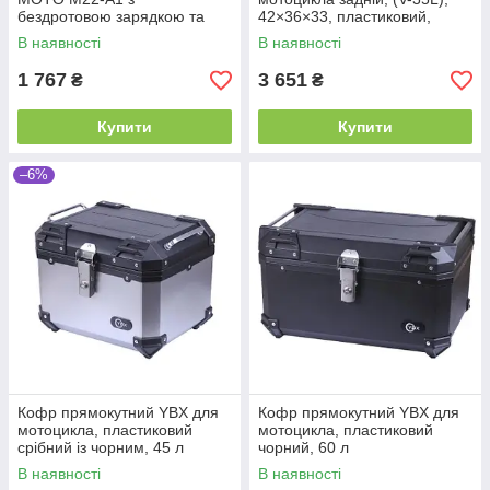
бездротовою зарядкою та
42×36×33, пластиковий,
круглим зеленим
чорний
В наявності
В наявності
світлодіодом, з кріпленням
на кермо, Kewiq
1 767
3 651
₴
₴
Купити
Купити
–6%
Кофр прямокутний YBX для
Кофр прямокутний YBX для
мотоцикла, пластиковий
мотоцикла, пластиковий
срібний із чорним, 45 л
чорний, 60 л
В наявності
В наявності