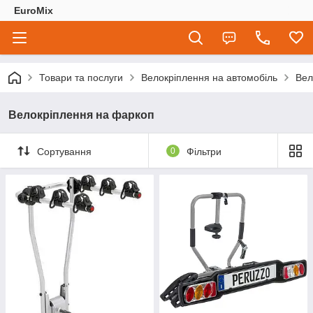
EuroMix
Товари та послуги
Велокріплення на автомобіль
Вел
Велокріплення на фаркоп
Сортування
0
Фільтри