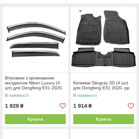
Вітровики з хромованим
молдингом Niken Luxury (4
Килимки Stingray 3D (4 шт)
шт) для Dongfeng EX1 2020-
для Dongfeng EX1 2020- рр
рр
В наявності
В наявності
1 828
1 914
₴
₴
Купити
Купити