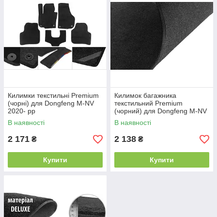
Килимки текстильні Premium
Килимок багажника
(чорні) для Dongfeng M-NV
текстильний Premium
2020- рр
(чорний) для Dongfeng M-NV
2020- рр
В наявності
В наявності
2 171
2 138
₴
₴
Купити
Купити