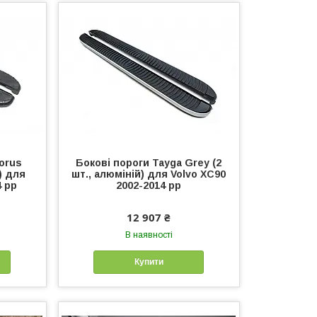
orus
Бокові пороги Tayga Grey (2
) для
шт., алюміній) для Volvo XC90
4 рр
2002-2014 рр
12 907 ₴
В наявності
Купити