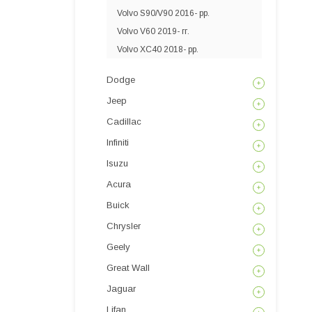
Volvo S90/V90 2016- рр.
Volvo V60 2019- гг.
Volvo XC40 2018- рр.
Dodge
Jeep
Cadillac
Infiniti
Isuzu
Acura
Buick
Chrysler
Geely
Great Wall
Jaguar
Lifan