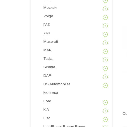
Москвіч
Volga
ГАЗ
УАЗ
Maserati
MAN
Tesla
Scania
DAF
DS Automobiles
Килимки
Ford
KIA
Fiat
LandRover Range Rover