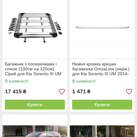
Багажник з поперечками і
Нижня кромка кришки
сіткою (100см на 120см)
багажника OmsaLine (нерж.)
Сірий для Kia Sorento III UM
для Kia Sorento III UM 2014-
2014-2020 рр
2020 рр
В наявності
В наявності
17 415
1 471
₴
₴
Купити
Купити