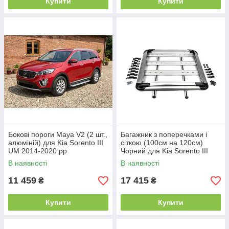
Купити
Купити
Бокові пороги Maya V2 (2 шт.,
Багажник з поперечками і
алюміній) для Kia Sorento III
сіткою (100см на 120см)
UM 2014-2020 рр
Чорний для Kia Sorento III
UM 2014-2020 рр
В наявності
В наявності
11 459
17 415
₴
₴
Купити
Купити