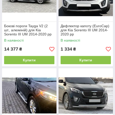
Бокові пороги Tayga V2 (2
Дефлектор капоту (EuroCap)
шт., алюміній) для Kia
для Kia Sorento III UM 2014-
Sorento III UM 2014-2020 рр
2020 рр
В наявності
В наявності
14 377
1 334
₴
₴
Купити
Купити