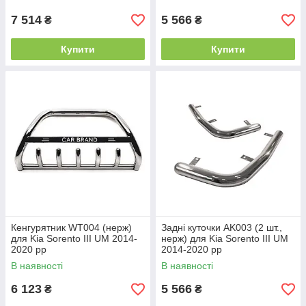
7 514
5 566
₴
₴
Купити
Купити
Кенгурятник WT004 (нерж)
Задні куточки AK003 (2 шт.,
для Kia Sorento III UM 2014-
нерж) для Kia Sorento III UM
2020 рр
2014-2020 рр
В наявності
В наявності
6 123
5 566
₴
₴