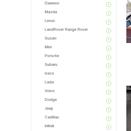
Daewoo
Mazda
Lexus
LandRover Range Rover
Suzuki
Mini
Porsche
Subaru
Iveco
Lada
Volvo
Dodge
Jeep
Cadillac
Infiniti