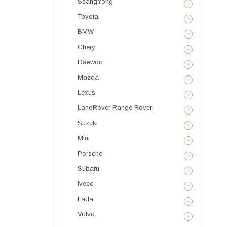
SsangYong
Toyota
BMW
Chery
Daewoo
Mazda
Lexus
LandRover Range Rover
Suzuki
Mini
Porsche
Subaru
Iveco
Lada
Volvo