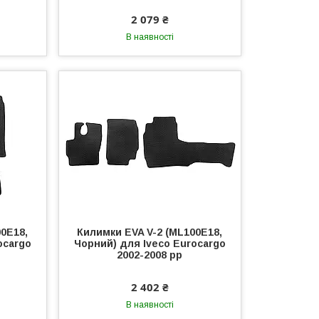
2 079 ₴
В наявності
00E18,
Килимки EVA V-2 (ML100E18,
ocargo
Чорний) для Iveco Eurocargo
2002-2008 рр
2 402 ₴
В наявності