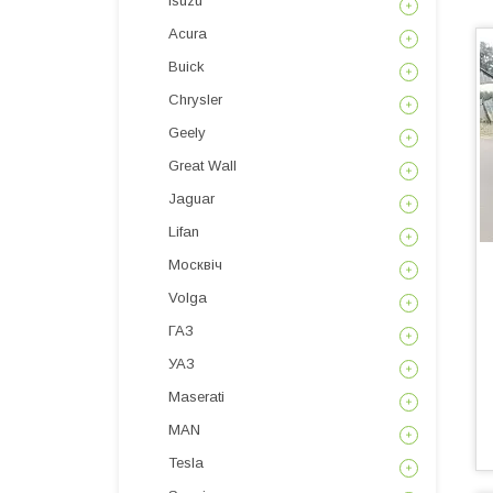
Isuzu
Acura
Buick
Chrysler
Geely
Great Wall
Jaguar
Lifan
Москвіч
Volga
ГАЗ
УАЗ
Maserati
MAN
Tesla