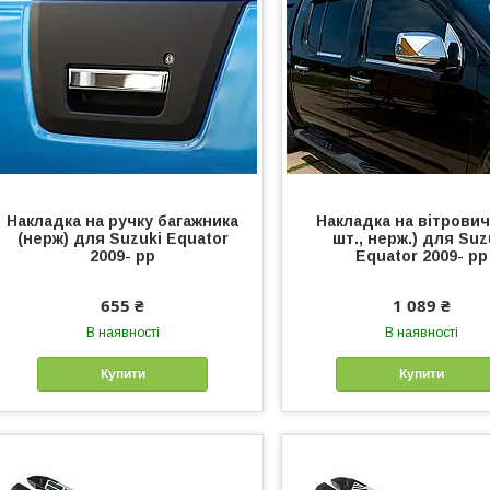
Накладка на ручку багажника
Накладка на вітрович
(нерж) для Suzuki Equator
шт., нерж.) для Suz
2009- рр
Equator 2009- рр
655 ₴
1 089 ₴
В наявності
В наявності
Купити
Купити