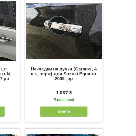
 шт,
Накладки на ручки (Carmos, 4
uzuki
шт, нерж) для Suzuki Equator
17 рр
2009- рр
1 037 ₴
В наявності
Купити