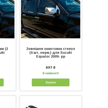
ки (2
Зовнішня окантовка стекол
uki
(4 шт, нерж.) для Suzuki
Equator 2009- рр
897 ₴
В наявності
Купити