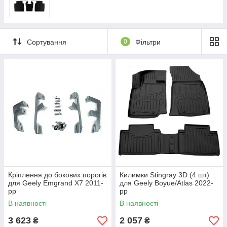
Сортування
0
Фільтри
Кріплення до бокових порогів
Килимки Stingray 3D (4 шт)
для Geely Emgrand X7 2011-
для Geely Boyue/Atlas 2022-
рр
рр
В наявності
В наявності
3 623
2 057
₴
₴