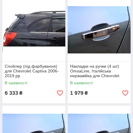
Спойлер (під фарбування)
Накладки на ручки (4 шт)
для Chevrolet Captiva 2006-
OmsaLine, Італійська
2019 рр
нержавійка для Chevrolet
Aveo T300 2011-2020 рр
В наявності
В наявності
6 333
1 979
₴
₴