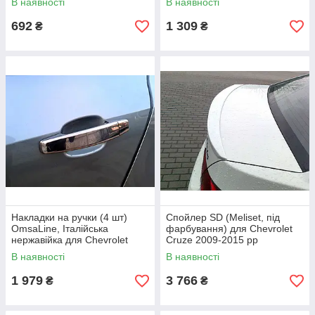
В наявності
В наявності
Cruze 2009-2015 рр
2020 рр
692
1 309
₴
₴
Накладки на ручки (4 шт)
Спойлер SD (Meliset, під
OmsaLine, Італійська
фарбування) для Chevrolet
нержавійка для Chevrolet
Cruze 2009-2015 рр
Trax 2012-2023 рр
В наявності
В наявності
1 979
3 766
₴
₴