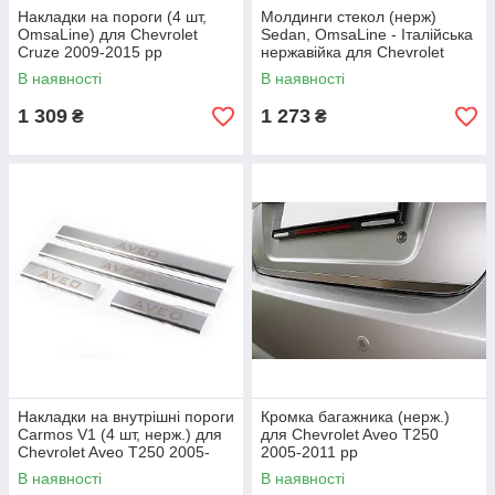
Накладки на пороги (4 шт,
Молдинги стекол (нерж)
OmsaLine) для Chevrolet
Sedan, OmsaLine - Італійська
Cruze 2009-2015 рр
нержавійка для Chevrolet
Cruze 2009-2015 рр
В наявності
В наявності
1 309
1 273
₴
₴
Накладки на внутрішні пороги
Кромка багажника (нерж.)
Carmos V1 (4 шт, нерж.) для
для Chevrolet Aveo T250
Chevrolet Aveo T250 2005-
2005-2011 рр
2011 рр
В наявності
В наявності