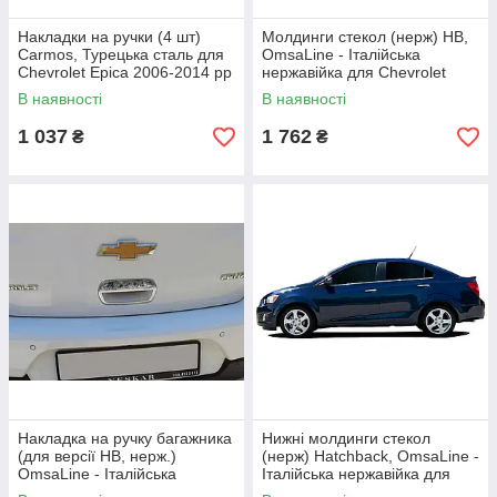
Накладки на ручки (4 шт)
Молдинги стекол (нерж) HB,
Carmos, Турецька сталь для
OmsaLine - Італійська
Chevrolet Epica 2006-2014 рр
нержавійка для Chevrolet
Cruze 2009-2015 рр
В наявності
В наявності
1 037
1 762
₴
₴
Накладка на ручку багажника
Нижні молдинги стекол
(для версії HB, нерж.)
(нерж) Hatchback, OmsaLine -
OmsaLine - Італійська
Італійська нержавійка для
нержавійка для Chevrolet
Chevrolet Aveo T300 2011-