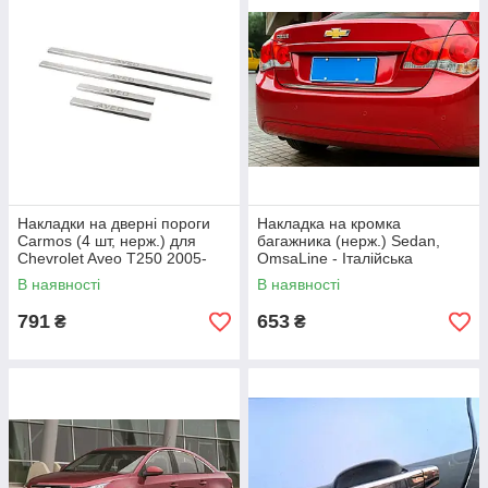
Накладки на дверні пороги
Накладка на кромка
Carmos (4 шт, нерж.) для
багажника (нерж.) Sedan,
Chevrolet Aveo T250 2005-
OmsaLine - Італійська
2011 рр
нержавейка для Chevrolet
В наявності
В наявності
Cruze 2009-2015 рр
791
653
₴
₴