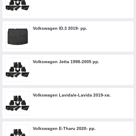
Volkswagen ID.3 2019- рр.
Volkswagen Jetta 1998-2005 рр.
Volkswagen Lavida/e-Lavida 2019-хв.
Volkswagen E-Tharu 2020- рр.