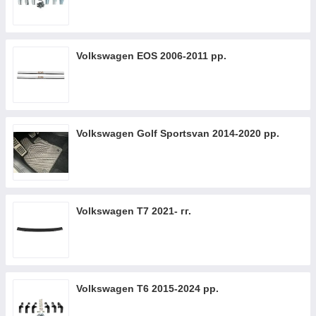
Volkswagen EOS 2006-2011 рр.
Volkswagen Golf Sportsvan 2014-2020 рр.
Volkswagen T7 2021- гг.
Volkswagen T6 2015-2024 рр.