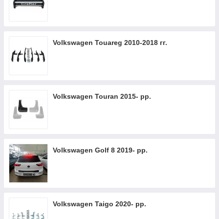
Volkswagen Touareg 2010-2018 гг.
Volkswagen Touran 2015- рр.
Volkswagen Golf 8 2019- рр.
Volkswagen Taigo 2020- рр.