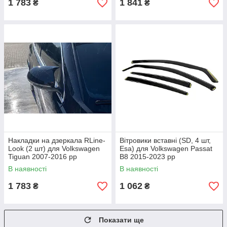
1 783
1 841
₴
₴
Накладки на дзеркала RLine-
Вітровики вставні (SD, 4 шт,
Look (2 шт) для Volkswagen
Esa) для Volkswagen Passat
Tiguan 2007-2016 рр
B8 2015-2023 рр
В наявності
В наявності
1 783
1 062
₴
₴
Показати ще