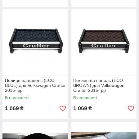
Полиця на панель (ECO-
Полиця на панель (ECO-
BLUE) для Volkswagen Crafter
BROWN) для Volkswagen
2016- рр
Crafter 2016- рр
В наявності
В наявності
1 069
1 069
₴
₴