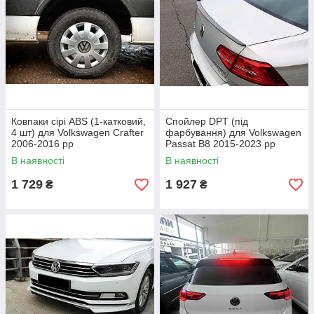
Ковпаки сірі ABS (1-катковий,
Спойлер DPT (під
4 шт) для Volkswagen Crafter
фарбування) для Volkswagen
2006-2016 рр
Passat B8 2015-2023 рр
В наявності
В наявності
1 729
1 927
₴
₴