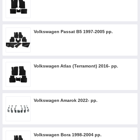
Volkswagen Passat B5 1997-2005 рр.
Volkswagen Atlas (Terramont) 2016- рр.
Volkswagen Amarok 2022- рр.
Volkswagen Bora 1998-2004 рр.