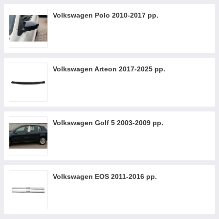
Volkswagen Polo 2010-2017 рр.
Volkswagen Arteon 2017-2025 рр.
Volkswagen Golf 5 2003-2009 рр.
Volkswagen EOS 2011-2016 рр.