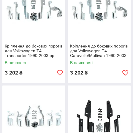
Кріплення до бокових порогів
Кріплення до бокових порогів
для Volkswagen T4
для Volkswagen T4
Transporter 1990-2003 рр
Caravelle/Multivan 1990-2003
рр
В наявності
В наявності
3 202
3 202
₴
₴