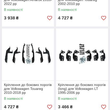
2022 рр
2002-2010 рр
В наявності
В наявності
3 938
4 727
₴
₴
Кріплення до бокових порогів
Кріплення до бокових порогів
для Volkswagen Touareg
(long) для Volkswagen LT
2010-2018 рр
1995-2006 рр
В наявності
В наявності
4 727
3 466
₴
₴