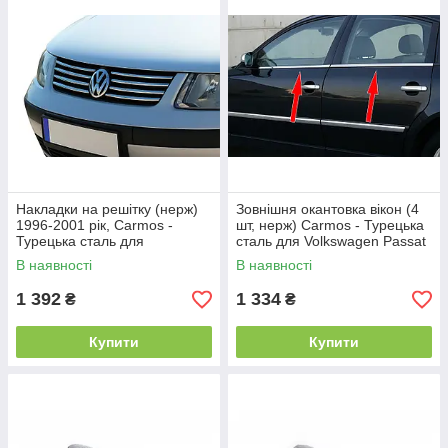
Накладки на решітку (нерж)
Зовнішня окантовка вікон (4
1996-2001 рік, Carmos -
шт, нерж) Carmos - Турецька
Турецька сталь для
сталь для Volkswagen Passat
Volkswagen Passat B5 рр
B5 1997-2005 рр
В наявності
В наявності
1 392
1 334
₴
₴
Купити
Купити