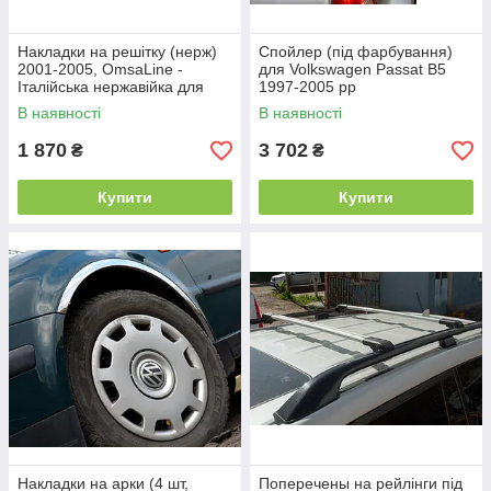
Накладки на решітку (нерж)
Спойлер (під фарбування)
2001-2005, OmsaLine -
для Volkswagen Passat B5
Італійська нержавійка для
1997-2005 рр
Volkswagen Passat B5 рр
В наявності
В наявності
1 870
3 702
₴
₴
Купити
Купити
Накладки на арки (4 шт,
Поперечены на рейлінги під