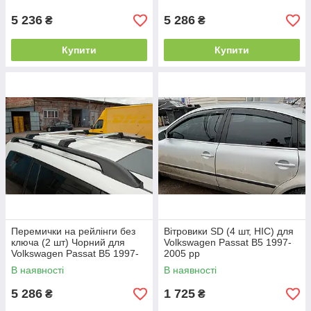
5 236
5 286
₴
₴
Купити
Купити
Перемички на рейлінги без
Вітровики SD (4 шт, HIC) для
ключа (2 шт) Чорний для
Volkswagen Passat B5 1997-
Volkswagen Passat B5 1997-
2005 рр
2005 рр
В наявності
В наявності
5 286
1 725
₴
₴