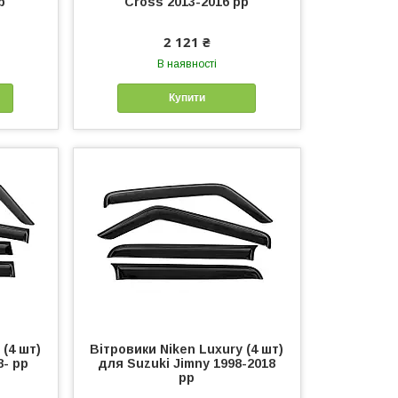
р
Cross 2013-2016 рр
2 121 ₴
В наявності
Купити
 (4 шт)
Вітровики Niken Luxury (4 шт)
8- рр
для Suzuki Jimny 1998-2018
рр