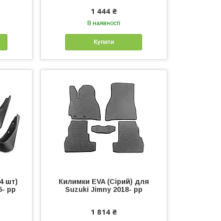
1 444 ₴
В наявності
Купити
4 шт)
Килимки EVA (Сірий) для
5- рр
Suzuki Jimny 2018- рр
1 814 ₴