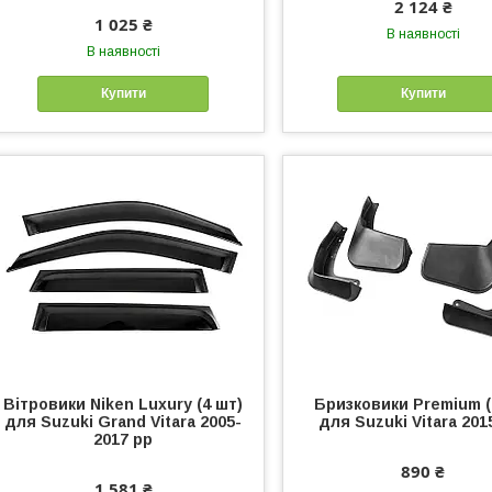
2 124 ₴
1 025 ₴
В наявності
В наявності
Купити
Купити
Вітровики Niken Luxury (4 шт)
Бризковики Premium (
для Suzuki Grand Vitara 2005-
для Suzuki Vitara 201
2017 рр
890 ₴
1 581 ₴