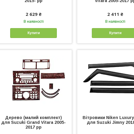
2015- рр
Vitara 2005-2017 р
2 629 ₴
2 411 ₴
В наявності
В наявності
Купити
Купити
Дерево (малий комплект)
Вітровики Niken Luxury
для Suzuki Grand Vitara 2005-
для Suzuki Jimny 201
2017 рр