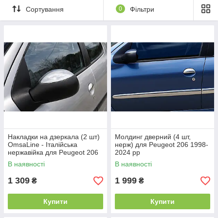
Сортування
0
Фільтри
Накладки на дзеркала (2 шт)
Молдинг дверний (4 шт,
OmsaLine - Італійська
нерж) для Peugeot 206 1998-
нержавійка для Peugeot 206
2024 рр
1998-2024 рр
В наявності
В наявності
1 309
1 999
₴
₴
Купити
Купити