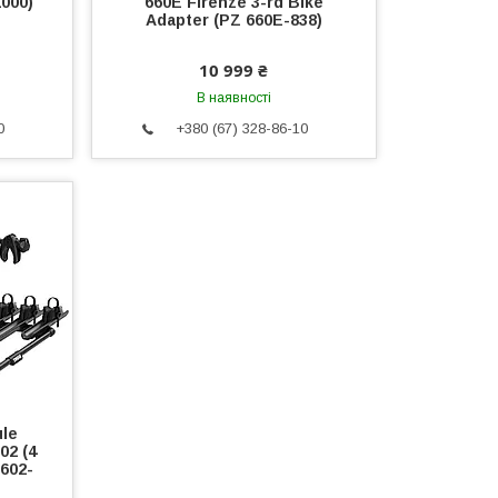
1000)
660E Firenze 3-rd Bike
Adapter (PZ 660E-838)
10 999 ₴
В наявності
0
+380 (67) 328-86-10
le
02 (4
1602-