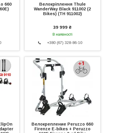
o 660
Велокріплення Thule
660E)
WanderWay Black 911002 (2
Bikes) (TH 911002)
39 999 ₴
В наявності
0
+380 (67) 328-86-10
ClipOn
Велокрепление Peruzzo 660
dapter
Firenze E-bikes + Peruzzo