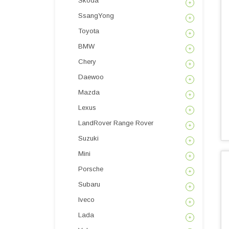
Skoda
SsangYong
Toyota
BMW
Chery
Daewoo
Mazda
Lexus
LandRover Range Rover
Suzuki
Mini
Porsche
Subaru
Iveco
Lada