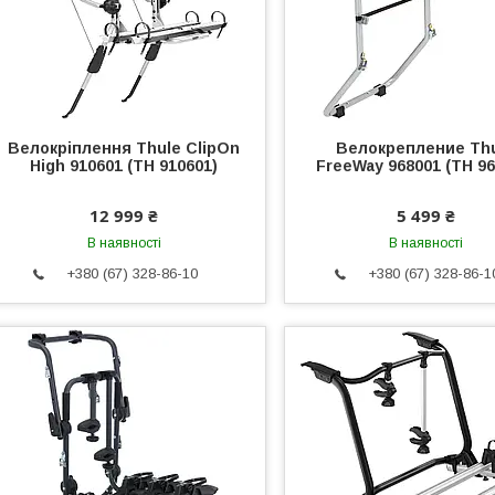
Велокріплення Thule ClipOn
Велокрепление Th
High 910601 (TH 910601)
FreeWay 968001 (TH 96
12 999 ₴
5 499 ₴
В наявності
В наявності
+380 (67) 328-86-10
+380 (67) 328-86-1