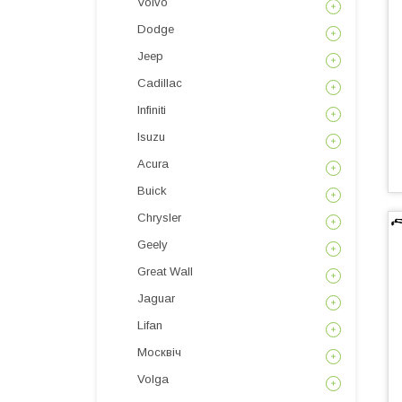
Volvo
Dodge
Jeep
Cadillac
Infiniti
Isuzu
Acura
Buick
Chrysler
Geely
Great Wall
Jaguar
Lifan
Москвіч
Volga