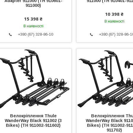
Adapter 911000 (TH 910601-
911000 (TH 910401-91
911000)
10 398 ₴
15 398 ₴
В наявності
В наявності
+380 (67) 328-86-10
+380 (67) 328-86-1
Велокріплення Thule
Велокріплення Thu
WanderWay Black 911002 (3
WanderWay Black 9110
Bikes) (TH 911002-911602)
Bikes) (TH 911002-91
911702)