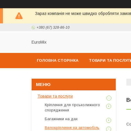
Зараз компанія не може швидко обробляти замовл
+380 (67) 328-86-10
EuroMix
ГОЛОВНА СТОРІНКА
ТОВАРИ ТА ПОСЛУГ
Товари та послуги
В
Кріплення для гірськолижного
спорядження
Багажники на дах
Велокріплення на автомобіль