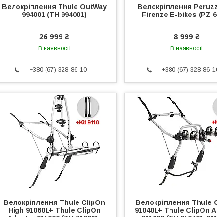
Велокріплення Thule OutWay
Велокріплення Peruzz
994001 (TH 994001)
Firenze E-bikes (PZ 
26 999 ₴
8 999 ₴
В наявності
В наявності
+380 (67) 328-86-10
+380 (67) 328-86-1
Велокріплення Thule ClipOn
Велокріплення Thule 
High 910601+ Thule ClipOn
910401+ Thule ClipOn A