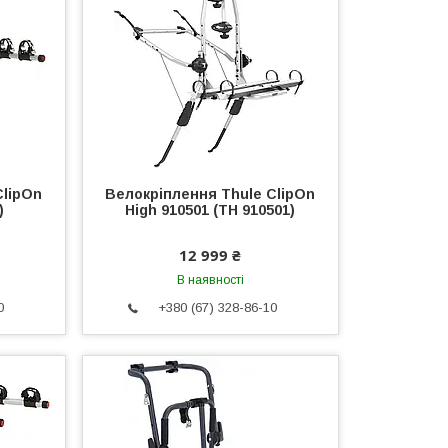
ClipOn
Велокріплення Thule ClipOn
)
High 910501 (TH 910501)
12 999 ₴
В наявності
0
+380 (67) 328-86-10