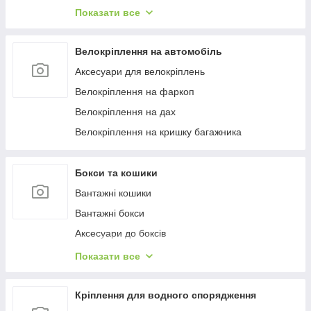
Багажиці в штатне місце
Показати все
Багажники на гладкий дах
Багажиці на інтегровані рейлінги
Велокріплення на автомобіль
Багажники на водості
Аксесуари для велокріплень
Велокріплення на фаркоп
Велокріплення на дах
Велокріплення на кришку багажника
Бокси та кошики
Вантажні кошики
Вантажні бокси
Аксесуари до боксів
Палатки на дах
Показати все
Аксесуари для наметів
Бокси на фаркоп
Кріплення для водного спорядження