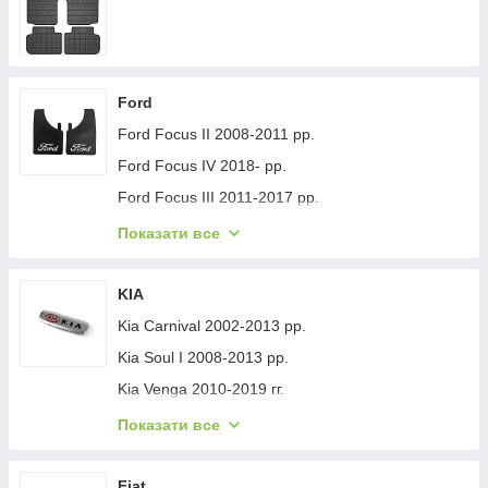
Ford
Ford Focus II 2008-2011 рр.
Ford Focus IV 2018- рр.
Ford Focus III 2011-2017 рр.
Ford Mondeo 2008-2014 рр.
Показати все
Ford Fiesta 2008-2017 гг.
Ford Mondeo 2014-2022 рр.
KIA
Ford Transit 2014-х рр.
Kia Carnival 2002-2013 рр.
Ford S-Max 2007-2014 рр.
Kia Soul I 2008-2013 рр.
Ford Fiesta 2017-хв.
Kia Venga 2010-2019 гг.
Ford Custom 2013-2022 рр.
Kia Sportage 2015-2021 рр.
Показати все
Ford Kuga/Escape 2019- гг.
Kia Niro 2016-2021 рр.
Ford Ecosport 2013-2022 рр.
Kia Sportage 2021- рр.
Fiat