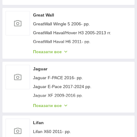
Geely GC-7 2012- рр.
Geely Emgrand EC7 2009- рр.
Great Wall
Geely Emgrand X7 2011- рр.
GreatWall Wingle 5 2006- рр.
Geely LC Cross 2008-2016 гг.
GreatWall Haval/Hover H3 2005-2013 гг.
Geely MK 2006-2014 рр.
GreatWall Haval H6 2011- рр.
Geely MK Cross 2010-2016 рр.
GreatWall Haval F7 2018-2024 рр.
Показати все
Geely SL 2011- рр.
GreatWall Haval H5 2010- рр.
Jaguar
Jaguar F-PACE 2016- рр.
Jaguar E-Pace 2017-2024 рр.
Jaguar XF 2009-2016 рр.
Jaguar XF 2016- рр.
Показати все
Jaguar I-Pace 2018- гг.
Jaguar XJ 2010-хв.
Lifan
Lifan X60 2011- рр.