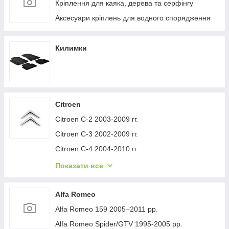
Кріплення для каяка, дерева та серфінгу
Аксесуари кріплень для водного спорядження
Килимки
Citroen
Citroen C-2 2003-2009 гг.
Citroen C-3 2002-2009 гг.
Citroen C-4 2004-2010 гг.
Citroen C-1 2005-2014 гг.
Показати все
Citroen C-5 2008-2017 гг.
Citroen C-4 Picasso 2006-2013 гг.
Alfa Romeo
Citroen Nemo 2007-2017 гг.
Alfa Romeo 159 2005–2011 рр.
Citroen Berlingo 1996-2008 гг.
Alfa Romeo Spider/GTV 1995-2005 рр.