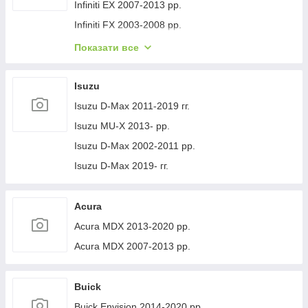
Volvo XC40 2018- рр.
Jeep Cherokee XJ 1984-2001 гг.
Infiniti EX 2007-2013 рр.
Infiniti FX 2003-2008 рр.
Infiniti FX 2008-2012 рр.
Показати все
Infiniti JX 2012-2013 рр.
Infiniti Q30 2015-2024 гг.
Isuzu
Infiniti Q50/Q60 2013-2024 рр.
Isuzu D-Max 2011-2019 гг.
Infiniti QX50 2013-2017 рр.
Isuzu MU-X 2013- рр.
Infiniti QX56 2010-2013 рр.
Isuzu D-Max 2002-2011 рр.
Infiniti QX70 2013-2019 рр.
Isuzu D-Max 2019- гг.
Infiniti QX50 2018- рр.
Infiniti G25/G35/37 (V36/CV36) 2006-2015 гг.
Acura
Infinity Q70/M-series 2010-2019 рр.
Acura MDX 2013-2020 рр.
Infiniti QX80 2013-2024 рр.
Acura MDX 2007-2013 рр.
Infiniti QX30 2017- рр.
Buick
Buick Envision 2014-2020 рр.