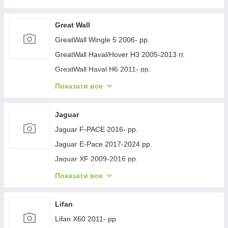
Geely GC-7 2012- рр.
Geely Emgrand EC7 2009- рр.
Great Wall
Geely Emgrand X7 2011- рр.
GreatWall Wingle 5 2006- рр.
Geely LC Cross 2008-2016 гг.
GreatWall Haval/Hover H3 2005-2013 гг.
Geely MK 2006-2014 рр.
GreatWall Haval H6 2011- рр.
Geely MK Cross 2010-2016 рр.
GreatWall Haval F7 2018-2024 рр.
Показати все
Geely SL 2011- рр.
GreatWall Haval H5 2010- рр.
Jaguar
Jaguar F-PACE 2016- рр.
Jaguar E-Pace 2017-2024 рр.
Jaguar XF 2009-2016 рр.
Jaguar XF 2016- рр.
Показати все
Jaguar I-Pace 2018- гг.
Jaguar XJ 2010-хв.
Lifan
Lifan X60 2011- рр.