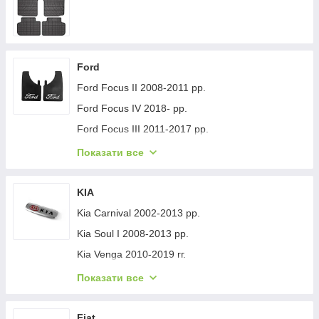
Ford
Ford Focus II 2008-2011 рр.
Ford Focus IV 2018- рр.
Ford Focus III 2011-2017 рр.
Ford Mondeo 2008-2014 рр.
Показати все
Ford Fiesta 2008-2017 гг.
Ford Mondeo 2014-2022 рр.
KIA
Ford Transit 2014-х рр.
Kia Carnival 2002-2013 рр.
Ford S-Max 2007-2014 рр.
Kia Soul I 2008-2013 рр.
Ford Fiesta 2017-хв.
Kia Venga 2010-2019 гг.
Ford Custom 2013-2022 рр.
Kia Sportage 2015-2021 рр.
Показати все
Ford Kuga/Escape 2019- гг.
Kia Niro 2016-2021 рр.
Ford Ecosport 2013-2022 рр.
Kia Sportage 2021- рр.
Fiat