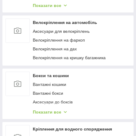
Багажиці в штатне місце
Показати все
Багажники на гладкий дах
Багажиці на інтегровані рейлінги
Велокріплення на автомобіль
Багажники на водості
Аксесуари для велокріплень
Велокріплення на фаркоп
Велокріплення на дах
Велокріплення на кришку багажника
Бокси та кошики
Вантажні кошики
Вантажні бокси
Аксесуари до боксів
Палатки на дах
Показати все
Аксесуари для наметів
Бокси на фаркоп
Кріплення для водного спорядження