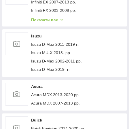
Volvo XC40 2018- рр.
Jeep Cherokee XJ 1984-2001 гг.
Infiniti EX 2007-2013 рр.
Infiniti FX 2003-2008 рр.
Infiniti FX 2008-2012 рр.
Показати все
Infiniti JX 2012-2013 рр.
Infiniti Q30 2015-2024 гг.
Isuzu
Infiniti Q50/Q60 2013-2024 рр.
Isuzu D-Max 2011-2019 гг.
Infiniti QX50 2013-2017 рр.
Isuzu MU-X 2013- рр.
Infiniti QX56 2010-2013 рр.
Isuzu D-Max 2002-2011 рр.
Infiniti QX70 2013-2019 рр.
Isuzu D-Max 2019- гг.
Infiniti QX50 2018- рр.
Infiniti G25/G35/37 (V36/CV36) 2006-2015 гг.
Acura
Infinity Q70/M-series 2010-2019 рр.
Acura MDX 2013-2020 рр.
Infiniti QX80 2013-2024 рр.
Acura MDX 2007-2013 рр.
Infiniti QX30 2017- рр.
Buick
Buick Envision 2014-2020 рр.