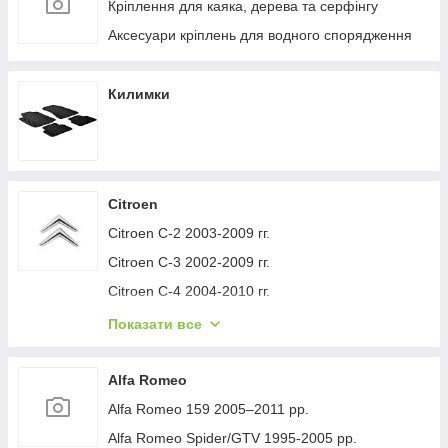
Кріплення для каяка, дерева та серфінгу
Аксесуари кріплень для водного спорядження
Килимки
Citroen
Citroen C-2 2003-2009 гг.
Citroen C-3 2002-2009 гг.
Citroen C-4 2004-2010 гг.
Citroen C-1 2005-2014 гг.
Показати все
Citroen C-5 2008-2017 гг.
Citroen C-4 Picasso 2006-2013 гг.
Alfa Romeo
Citroen Nemo 2007-2017 гг.
Alfa Romeo 159 2005–2011 рр.
Citroen Berlingo 1996-2008 гг.
Alfa Romeo Spider/GTV 1995-2005 рр.