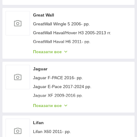
Geely GC-7 2012- рр.
Geely Emgrand EC7 2009- рр.
Great Wall
Geely Emgrand X7 2011- рр.
GreatWall Wingle 5 2006- рр.
Geely LC Cross 2008-2016 гг.
GreatWall Haval/Hover H3 2005-2013 гг.
Geely MK 2006-2014 рр.
GreatWall Haval H6 2011- рр.
Geely MK Cross 2010-2016 рр.
GreatWall Haval F7 2018-2024 рр.
Показати все
Geely SL 2011- рр.
GreatWall Haval H5 2010- рр.
Jaguar
Jaguar F-PACE 2016- рр.
Jaguar E-Pace 2017-2024 рр.
Jaguar XF 2009-2016 рр.
Jaguar XF 2016- рр.
Показати все
Jaguar I-Pace 2018- гг.
Jaguar XJ 2010-хв.
Lifan
Lifan X60 2011- рр.