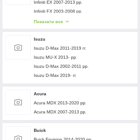
Volvo XC40 2018- рр.
Jeep Cherokee XJ 1984-2001 гг.
Infiniti EX 2007-2013 рр.
Infiniti FX 2003-2008 рр.
Infiniti FX 2008-2012 рр.
Показати все
Infiniti JX 2012-2013 рр.
Infiniti Q30 2015-2024 гг.
Isuzu
Infiniti Q50/Q60 2013-2024 рр.
Isuzu D-Max 2011-2019 гг.
Infiniti QX50 2013-2017 рр.
Isuzu MU-X 2013- рр.
Infiniti QX56 2010-2013 рр.
Isuzu D-Max 2002-2011 рр.
Infiniti QX70 2013-2019 рр.
Isuzu D-Max 2019- гг.
Infiniti QX50 2018- рр.
Infiniti G25/G35/37 (V36/CV36) 2006-2015 гг.
Acura
Infinity Q70/M-series 2010-2019 рр.
Acura MDX 2013-2020 рр.
Infiniti QX80 2013-2024 рр.
Acura MDX 2007-2013 рр.
Infiniti QX30 2017- рр.
Buick
Buick Envision 2014-2020 рр.