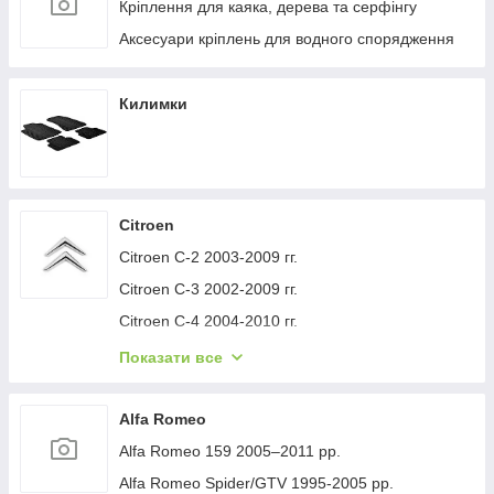
Кріплення для каяка, дерева та серфінгу
Аксесуари кріплень для водного спорядження
Килимки
Citroen
Citroen C-2 2003-2009 гг.
Citroen C-3 2002-2009 гг.
Citroen C-4 2004-2010 гг.
Citroen C-1 2005-2014 гг.
Показати все
Citroen C-5 2008-2017 гг.
Citroen C-4 Picasso 2006-2013 гг.
Alfa Romeo
Citroen Nemo 2007-2017 гг.
Alfa Romeo 159 2005–2011 рр.
Citroen Berlingo 1996-2008 гг.
Alfa Romeo Spider/GTV 1995-2005 рр.