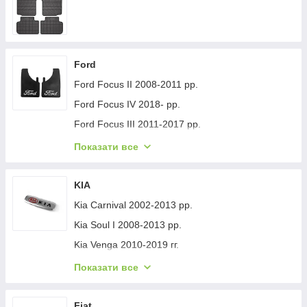
Ford
Ford Focus II 2008-2011 рр.
Ford Focus IV 2018- рр.
Ford Focus III 2011-2017 рр.
Ford Mondeo 2008-2014 рр.
Показати все
Ford Fiesta 2008-2017 гг.
Ford Mondeo 2014-2022 рр.
KIA
Ford Transit 2014-х рр.
Kia Carnival 2002-2013 рр.
Ford S-Max 2007-2014 рр.
Kia Soul I 2008-2013 рр.
Ford Fiesta 2017-хв.
Kia Venga 2010-2019 гг.
Ford Custom 2013-2022 рр.
Kia Sportage 2015-2021 рр.
Показати все
Ford Kuga/Escape 2019- гг.
Kia Niro 2016-2021 рр.
Ford Ecosport 2013-2022 рр.
Kia Sportage 2021- рр.
Fiat