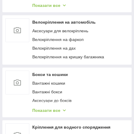
Багажиці в штатне місце
Показати все
Багажники на гладкий дах
Багажиці на інтегровані рейлінги
Велокріплення на автомобіль
Багажники на водості
Аксесуари для велокріплень
Велокріплення на фаркоп
Велокріплення на дах
Велокріплення на кришку багажника
Бокси та кошики
Вантажні кошики
Вантажні бокси
Аксесуари до боксів
Палатки на дах
Показати все
Аксесуари для наметів
Бокси на фаркоп
Кріплення для водного спорядження