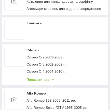
Кріплення для каяка, дерева та серфінгу
Аксесуари кріплень для водного спорядження
Килимки
Citroen
Citroen C-2 2003-2009 гг.
Citroen C-3 2002-2009 гг.
Citroen C-4 2004-2010 гг.
Citroen C-1 2005-2014 гг.
Показати все
Citroen C-5 2008-2017 гг.
Citroen C-4 Picasso 2006-2013 гг.
Alfa Romeo
Citroen Nemo 2007-2017 гг.
Alfa Romeo 159 2005–2011 рр.
Citroen Berlingo 1996-2008 гг.
Alfa Romeo Spider/GTV 1995-2005 рр.