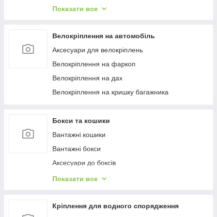
Багажиці в штатне місце
Показати все
Багажники на гладкий дах
Багажиці на інтегровані рейлінги
Велокріплення на автомобіль
Багажники на водості
Аксесуари для велокріплень
Велокріплення на фаркоп
Велокріплення на дах
Велокріплення на кришку багажника
Бокси та кошики
Вантажні кошики
Вантажні бокси
Аксесуари до боксів
Палатки на дах
Показати все
Аксесуари для наметів
Бокси на фаркоп
Кріплення для водного спорядження