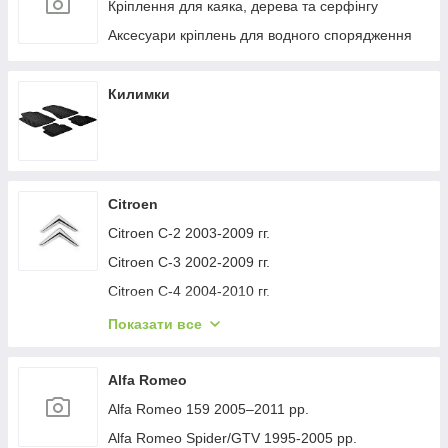
Кріплення для каяка, дерева та серфінгу
Аксесуари кріплень для водного спорядження
Килимки
Citroen
Citroen C-2 2003-2009 гг.
Citroen C-3 2002-2009 гг.
Citroen C-4 2004-2010 гг.
Citroen C-1 2005-2014 гг.
Показати все
Citroen C-5 2008-2017 гг.
Citroen C-4 Picasso 2006-2013 гг.
Alfa Romeo
Citroen Nemo 2007-2017 гг.
Alfa Romeo 159 2005–2011 рр.
Citroen Berlingo 1996-2008 гг.
Alfa Romeo Spider/GTV 1995-2005 рр.