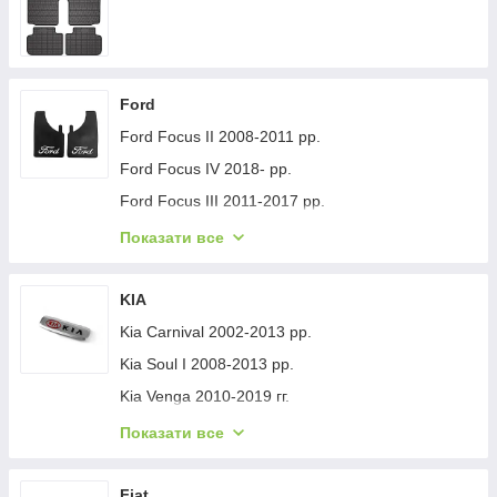
Ford
Ford Focus II 2008-2011 рр.
Ford Focus IV 2018- рр.
Ford Focus III 2011-2017 рр.
Ford Mondeo 2008-2014 рр.
Показати все
Ford Fiesta 2008-2017 гг.
Ford Mondeo 2014-2022 рр.
KIA
Ford Transit 2014-х рр.
Kia Carnival 2002-2013 рр.
Ford S-Max 2007-2014 рр.
Kia Soul I 2008-2013 рр.
Ford Fiesta 2017-хв.
Kia Venga 2010-2019 гг.
Ford Custom 2013-2022 рр.
Kia Sportage 2015-2021 рр.
Показати все
Ford Kuga/Escape 2019- гг.
Kia Niro 2016-2021 рр.
Ford Ecosport 2013-2022 рр.
Kia Sportage 2021- рр.
Fiat