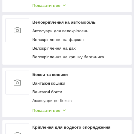
Багажиці в штатне місце
Показати все
Багажники на гладкий дах
Багажиці на інтегровані рейлінги
Велокріплення на автомобіль
Багажники на водості
Аксесуари для велокріплень
Велокріплення на фаркоп
Велокріплення на дах
Велокріплення на кришку багажника
Бокси та кошики
Вантажні кошики
Вантажні бокси
Аксесуари до боксів
Палатки на дах
Показати все
Аксесуари для наметів
Бокси на фаркоп
Кріплення для водного спорядження