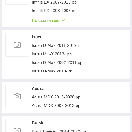
Volvo XC40 2018- рр.
Jeep Cherokee XJ 1984-2001 гг.
Infiniti EX 2007-2013 рр.
Infiniti FX 2003-2008 рр.
Infiniti FX 2008-2012 рр.
Показати все
Infiniti JX 2012-2013 рр.
Infiniti Q30 2015-2024 гг.
Isuzu
Infiniti Q50/Q60 2013-2024 рр.
Isuzu D-Max 2011-2019 гг.
Infiniti QX50 2013-2017 рр.
Isuzu MU-X 2013- рр.
Infiniti QX56 2010-2013 рр.
Isuzu D-Max 2002-2011 рр.
Infiniti QX70 2013-2019 рр.
Isuzu D-Max 2019- гг.
Infiniti QX50 2018- рр.
Infiniti G25/G35/37 (V36/CV36) 2006-2015 гг.
Acura
Infinity Q70/M-series 2010-2019 рр.
Acura MDX 2013-2020 рр.
Infiniti QX80 2013-2024 рр.
Acura MDX 2007-2013 рр.
Infiniti QX30 2017- рр.
Buick
Buick Envision 2014-2020 рр.