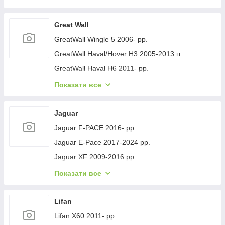
Geely GC-7 2012- рр.
Geely Emgrand EC7 2009- рр.
Great Wall
Geely Emgrand X7 2011- рр.
GreatWall Wingle 5 2006- рр.
Geely LC Cross 2008-2016 гг.
GreatWall Haval/Hover H3 2005-2013 гг.
Geely MK 2006-2014 рр.
GreatWall Haval H6 2011- рр.
Geely MK Cross 2010-2016 рр.
GreatWall Haval F7 2018-2024 рр.
Показати все
Geely SL 2011- рр.
GreatWall Haval H5 2010- рр.
Jaguar
Jaguar F-PACE 2016- рр.
Jaguar E-Pace 2017-2024 рр.
Jaguar XF 2009-2016 рр.
Jaguar XF 2016- рр.
Показати все
Jaguar I-Pace 2018- гг.
Jaguar XJ 2010-хв.
Lifan
Lifan X60 2011- рр.