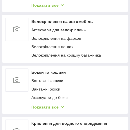
Багажиці в штатне місце
Показати все
Багажники на гладкий дах
Багажиці на інтегровані рейлінги
Велокріплення на автомобіль
Багажники на водості
Аксесуари для велокріплень
Велокріплення на фаркоп
Велокріплення на дах
Велокріплення на кришку багажника
Бокси та кошики
Вантажні кошики
Вантажні бокси
Аксесуари до боксів
Палатки на дах
Показати все
Аксесуари для наметів
Бокси на фаркоп
Кріплення для водного спорядження