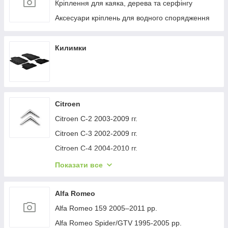
Кріплення для каяка, дерева та серфінгу
Аксесуари кріплень для водного спорядження
Килимки
Citroen
Citroen C-2 2003-2009 гг.
Citroen C-3 2002-2009 гг.
Citroen C-4 2004-2010 гг.
Citroen C-1 2005-2014 гг.
Показати все
Citroen C-5 2008-2017 гг.
Citroen C-4 Picasso 2006-2013 гг.
Alfa Romeo
Citroen Nemo 2007-2017 гг.
Alfa Romeo 159 2005–2011 рр.
Citroen Berlingo 1996-2008 гг.
Alfa Romeo Spider/GTV 1995-2005 рр.