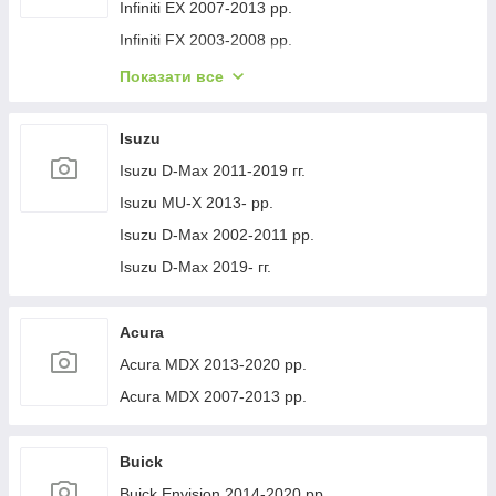
Volvo XC40 2018- рр.
Jeep Cherokee XJ 1984-2001 гг.
Infiniti EX 2007-2013 рр.
Infiniti FX 2003-2008 рр.
Infiniti FX 2008-2012 рр.
Показати все
Infiniti JX 2012-2013 рр.
Infiniti Q30 2015-2024 гг.
Isuzu
Infiniti Q50/Q60 2013-2024 рр.
Isuzu D-Max 2011-2019 гг.
Infiniti QX50 2013-2017 рр.
Isuzu MU-X 2013- рр.
Infiniti QX56 2010-2013 рр.
Isuzu D-Max 2002-2011 рр.
Infiniti QX70 2013-2019 рр.
Isuzu D-Max 2019- гг.
Infiniti QX50 2018- рр.
Infiniti G25/G35/37 (V36/CV36) 2006-2015 гг.
Acura
Infinity Q70/M-series 2010-2019 рр.
Acura MDX 2013-2020 рр.
Infiniti QX80 2013-2024 рр.
Acura MDX 2007-2013 рр.
Infiniti QX30 2017- рр.
Buick
Buick Envision 2014-2020 рр.