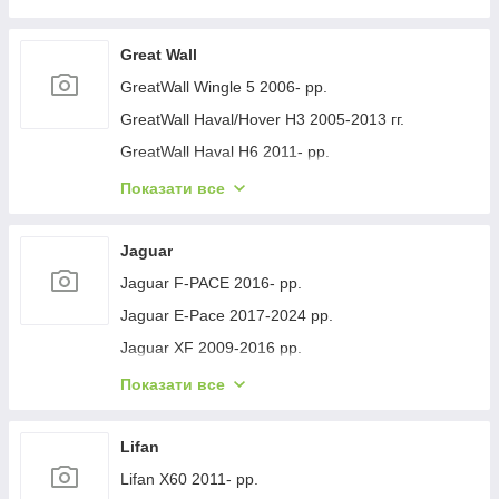
Geely GC-7 2012- рр.
Geely Emgrand EC7 2009- рр.
Great Wall
Geely Emgrand X7 2011- рр.
GreatWall Wingle 5 2006- рр.
Geely LC Cross 2008-2016 гг.
GreatWall Haval/Hover H3 2005-2013 гг.
Geely MK 2006-2014 рр.
GreatWall Haval H6 2011- рр.
Geely MK Cross 2010-2016 рр.
GreatWall Haval F7 2018-2024 рр.
Показати все
Geely SL 2011- рр.
GreatWall Haval H5 2010- рр.
Jaguar
Jaguar F-PACE 2016- рр.
Jaguar E-Pace 2017-2024 рр.
Jaguar XF 2009-2016 рр.
Jaguar XF 2016- рр.
Показати все
Jaguar I-Pace 2018- гг.
Jaguar XJ 2010-хв.
Lifan
Lifan X60 2011- рр.