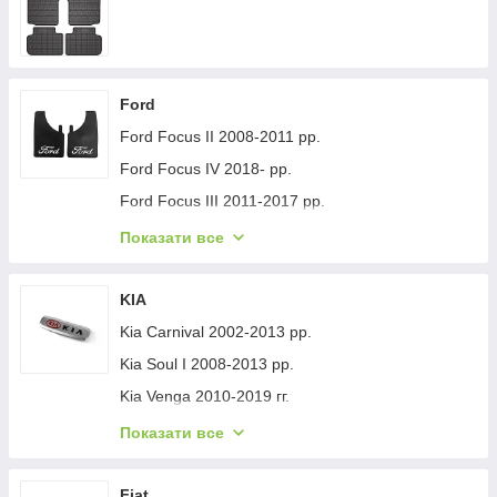
Ford
Ford Focus II 2008-2011 рр.
Ford Focus IV 2018- рр.
Ford Focus III 2011-2017 рр.
Ford Mondeo 2008-2014 рр.
Показати все
Ford Fiesta 2008-2017 гг.
Ford Mondeo 2014-2022 рр.
KIA
Ford Transit 2014-х рр.
Kia Carnival 2002-2013 рр.
Ford S-Max 2007-2014 рр.
Kia Soul I 2008-2013 рр.
Ford Fiesta 2017-хв.
Kia Venga 2010-2019 гг.
Ford Custom 2013-2022 рр.
Kia Sportage 2015-2021 рр.
Показати все
Ford Kuga/Escape 2019- гг.
Kia Niro 2016-2021 рр.
Ford Ecosport 2013-2022 рр.
Kia Sportage 2021- рр.
Fiat