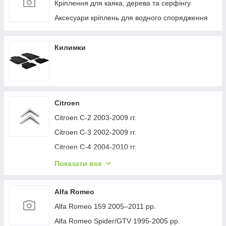
Кріплення для каяка, дерева та серфінгу
Аксесуари кріплень для водного спорядження
Килимки
Citroen
Citroen C-2 2003-2009 гг.
Citroen C-3 2002-2009 гг.
Citroen C-4 2004-2010 гг.
Citroen C-1 2005-2014 гг.
Показати все
Citroen C-5 2008-2017 гг.
Citroen C-4 Picasso 2006-2013 гг.
Alfa Romeo
Citroen Nemo 2007-2017 гг.
Alfa Romeo 159 2005–2011 рр.
Citroen Berlingo 1996-2008 гг.
Alfa Romeo Spider/GTV 1995-2005 рр.