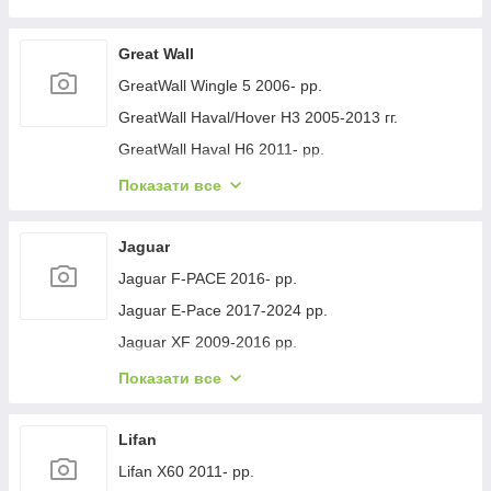
Geely GC-7 2012- рр.
Geely Emgrand EC7 2009- рр.
Great Wall
Geely Emgrand X7 2011- рр.
GreatWall Wingle 5 2006- рр.
Geely LC Cross 2008-2016 гг.
GreatWall Haval/Hover H3 2005-2013 гг.
Geely MK 2006-2014 рр.
GreatWall Haval H6 2011- рр.
Geely MK Cross 2010-2016 рр.
GreatWall Haval F7 2018-2024 рр.
Показати все
Geely SL 2011- рр.
GreatWall Haval H5 2010- рр.
Jaguar
Jaguar F-PACE 2016- рр.
Jaguar E-Pace 2017-2024 рр.
Jaguar XF 2009-2016 рр.
Jaguar XF 2016- рр.
Показати все
Jaguar I-Pace 2018- гг.
Jaguar XJ 2010-хв.
Lifan
Lifan X60 2011- рр.