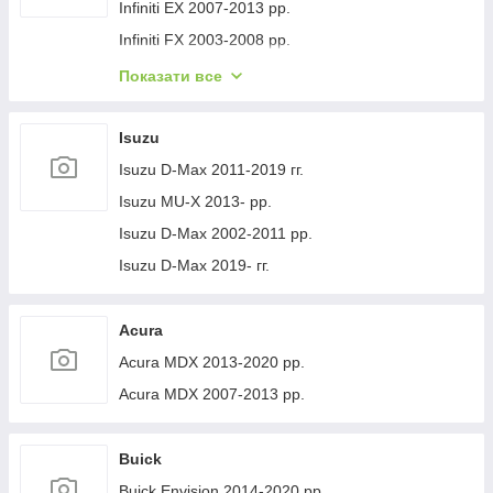
Volvo XC40 2018- рр.
Jeep Cherokee XJ 1984-2001 гг.
Infiniti EX 2007-2013 рр.
Infiniti FX 2003-2008 рр.
Infiniti FX 2008-2012 рр.
Показати все
Infiniti JX 2012-2013 рр.
Infiniti Q30 2015-2024 гг.
Isuzu
Infiniti Q50/Q60 2013-2024 рр.
Isuzu D-Max 2011-2019 гг.
Infiniti QX50 2013-2017 рр.
Isuzu MU-X 2013- рр.
Infiniti QX56 2010-2013 рр.
Isuzu D-Max 2002-2011 рр.
Infiniti QX70 2013-2019 рр.
Isuzu D-Max 2019- гг.
Infiniti QX50 2018- рр.
Infiniti G25/G35/37 (V36/CV36) 2006-2015 гг.
Acura
Infinity Q70/M-series 2010-2019 рр.
Acura MDX 2013-2020 рр.
Infiniti QX80 2013-2024 рр.
Acura MDX 2007-2013 рр.
Infiniti QX30 2017- рр.
Buick
Buick Envision 2014-2020 рр.