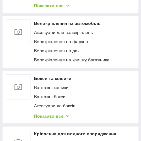
Багажиці в штатне місце
Показати все
Багажники на гладкий дах
Багажиці на інтегровані рейлінги
Велокріплення на автомобіль
Багажники на водості
Аксесуари для велокріплень
Велокріплення на фаркоп
Велокріплення на дах
Велокріплення на кришку багажника
Бокси та кошики
Вантажні кошики
Вантажні бокси
Аксесуари до боксів
Палатки на дах
Показати все
Аксесуари для наметів
Бокси на фаркоп
Кріплення для водного спорядження