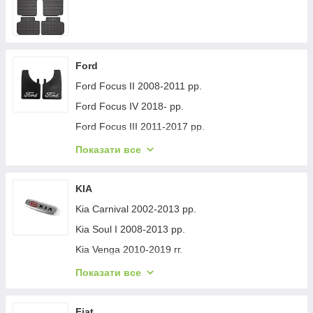
Ford
Ford Focus II 2008-2011 рр.
Ford Focus IV 2018- рр.
Ford Focus III 2011-2017 рр.
Ford Mondeo 2008-2014 рр.
Показати все
Ford Fiesta 2008-2017 гг.
Ford Mondeo 2014-2022 рр.
KIA
Ford Transit 2014-х рр.
Kia Carnival 2002-2013 рр.
Ford S-Max 2007-2014 рр.
Kia Soul I 2008-2013 рр.
Ford Fiesta 2017-хв.
Kia Venga 2010-2019 гг.
Ford Custom 2013-2022 рр.
Kia Sportage 2015-2021 рр.
Показати все
Ford Kuga/Escape 2019- гг.
Kia Niro 2016-2021 рр.
Ford Ecosport 2013-2022 рр.
Kia Sportage 2021- рр.
Fiat