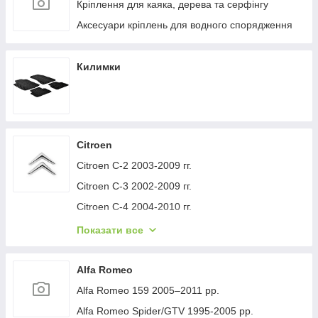
Кріплення для каяка, дерева та серфінгу
Аксесуари кріплень для водного спорядження
Килимки
Citroen
Citroen C-2 2003-2009 гг.
Citroen C-3 2002-2009 гг.
Citroen C-4 2004-2010 гг.
Citroen C-1 2005-2014 гг.
Показати все
Citroen C-5 2008-2017 гг.
Citroen C-4 Picasso 2006-2013 гг.
Alfa Romeo
Citroen Nemo 2007-2017 гг.
Alfa Romeo 159 2005–2011 рр.
Citroen Berlingo 1996-2008 гг.
Alfa Romeo Spider/GTV 1995-2005 рр.