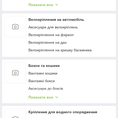
Багажиці в штатне місце
Показати все
Багажники на гладкий дах
Багажиці на інтегровані рейлінги
Велокріплення на автомобіль
Багажники на водості
Аксесуари для велокріплень
Велокріплення на фаркоп
Велокріплення на дах
Велокріплення на кришку багажника
Бокси та кошики
Вантажні кошики
Вантажні бокси
Аксесуари до боксів
Палатки на дах
Показати все
Аксесуари для наметів
Бокси на фаркоп
Кріплення для водного спорядження