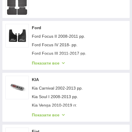
Ford
Ford Focus II 2008-2011 рр.
Ford Focus IV 2018- рр.
Ford Focus III 2011-2017 рр.
Ford Mondeo 2008-2014 рр.
Показати все
Ford Fiesta 2008-2017 гг.
Ford Mondeo 2014-2022 рр.
KIA
Ford Transit 2014-х рр.
Kia Carnival 2002-2013 рр.
Ford S-Max 2007-2014 рр.
Kia Soul I 2008-2013 рр.
Ford Fiesta 2017-хв.
Kia Venga 2010-2019 гг.
Ford Custom 2013-2022 рр.
Kia Sportage 2015-2021 рр.
Показати все
Ford Kuga/Escape 2019- гг.
Kia Niro 2016-2021 рр.
Ford Ecosport 2013-2022 рр.
Kia Sportage 2021- рр.
Fiat