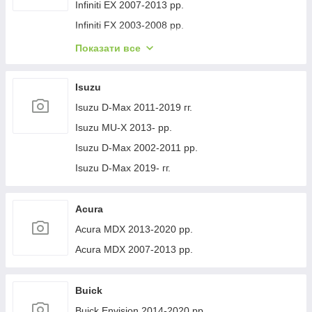
Volvo XC40 2018- рр.
Jeep Cherokee XJ 1984-2001 гг.
Infiniti EX 2007-2013 рр.
Infiniti FX 2003-2008 рр.
Infiniti FX 2008-2012 рр.
Показати все
Infiniti JX 2012-2013 рр.
Infiniti Q30 2015-2024 гг.
Isuzu
Infiniti Q50/Q60 2013-2024 рр.
Isuzu D-Max 2011-2019 гг.
Infiniti QX50 2013-2017 рр.
Isuzu MU-X 2013- рр.
Infiniti QX56 2010-2013 рр.
Isuzu D-Max 2002-2011 рр.
Infiniti QX70 2013-2019 рр.
Isuzu D-Max 2019- гг.
Infiniti QX50 2018- рр.
Infiniti G25/G35/37 (V36/CV36) 2006-2015 гг.
Acura
Infinity Q70/M-series 2010-2019 рр.
Acura MDX 2013-2020 рр.
Infiniti QX80 2013-2024 рр.
Acura MDX 2007-2013 рр.
Infiniti QX30 2017- рр.
Buick
Buick Envision 2014-2020 рр.