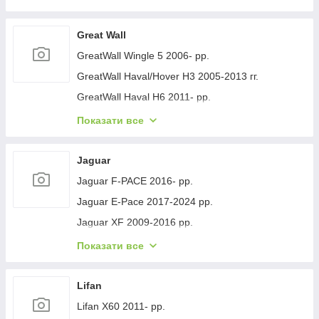
Geely GC-7 2012- рр.
Geely Emgrand EC7 2009- рр.
Great Wall
Geely Emgrand X7 2011- рр.
GreatWall Wingle 5 2006- рр.
Geely LC Cross 2008-2016 гг.
GreatWall Haval/Hover H3 2005-2013 гг.
Geely MK 2006-2014 рр.
GreatWall Haval H6 2011- рр.
Geely MK Cross 2010-2016 рр.
GreatWall Haval F7 2018-2024 рр.
Показати все
Geely SL 2011- рр.
GreatWall Haval H5 2010- рр.
Jaguar
Jaguar F-PACE 2016- рр.
Jaguar E-Pace 2017-2024 рр.
Jaguar XF 2009-2016 рр.
Jaguar XF 2016- рр.
Показати все
Jaguar I-Pace 2018- гг.
Jaguar XJ 2010-хв.
Lifan
Lifan X60 2011- рр.