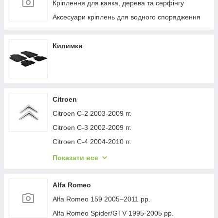
Кріплення для каяка, дерева та серфінгу
Аксесуари кріплень для водного спорядження
Килимки
Citroen
Citroen C-2 2003-2009 гг.
Citroen C-3 2002-2009 гг.
Citroen C-4 2004-2010 гг.
Citroen C-1 2005-2014 гг.
Показати все
Citroen C-5 2008-2017 гг.
Citroen C-4 Picasso 2006-2013 гг.
Alfa Romeo
Citroen Nemo 2007-2017 гг.
Alfa Romeo 159 2005–2011 рр.
Citroen Berlingo 1996-2008 гг.
Alfa Romeo Spider/GTV 1995-2005 рр.