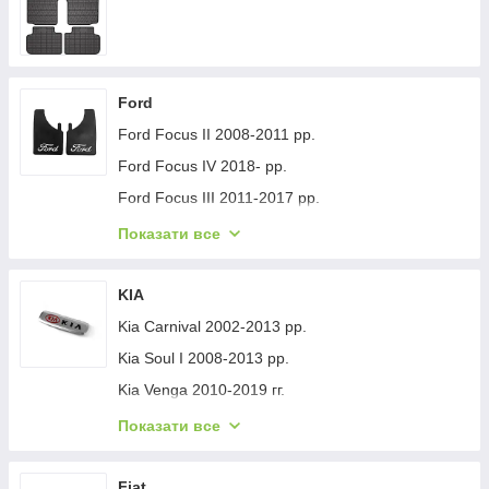
Ford
Ford Focus II 2008-2011 рр.
Ford Focus IV 2018- рр.
Ford Focus III 2011-2017 рр.
Ford Mondeo 2008-2014 рр.
Показати все
Ford Fiesta 2008-2017 гг.
Ford Mondeo 2014-2022 рр.
KIA
Ford Transit 2014-х рр.
Kia Carnival 2002-2013 рр.
Ford S-Max 2007-2014 рр.
Kia Soul I 2008-2013 рр.
Ford Fiesta 2017-хв.
Kia Venga 2010-2019 гг.
Ford Custom 2013-2022 рр.
Kia Sportage 2015-2021 рр.
Показати все
Ford Kuga/Escape 2019- гг.
Kia Niro 2016-2021 рр.
Ford Ecosport 2013-2022 рр.
Kia Sportage 2021- рр.
Fiat