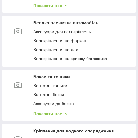
Багажиці в штатне місце
Показати все
Багажники на гладкий дах
Багажиці на інтегровані рейлінги
Велокріплення на автомобіль
Багажники на водості
Аксесуари для велокріплень
Велокріплення на фаркоп
Велокріплення на дах
Велокріплення на кришку багажника
Бокси та кошики
Вантажні кошики
Вантажні бокси
Аксесуари до боксів
Палатки на дах
Показати все
Аксесуари для наметів
Бокси на фаркоп
Кріплення для водного спорядження