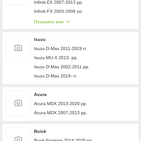
Volvo XC40 2018- рр.
Jeep Cherokee XJ 1984-2001 гг.
Infiniti EX 2007-2013 рр.
Infiniti FX 2003-2008 рр.
Infiniti FX 2008-2012 рр.
Показати все
Infiniti JX 2012-2013 рр.
Infiniti Q30 2015-2024 гг.
Isuzu
Infiniti Q50/Q60 2013-2024 рр.
Isuzu D-Max 2011-2019 гг.
Infiniti QX50 2013-2017 рр.
Isuzu MU-X 2013- рр.
Infiniti QX56 2010-2013 рр.
Isuzu D-Max 2002-2011 рр.
Infiniti QX70 2013-2019 рр.
Isuzu D-Max 2019- гг.
Infiniti QX50 2018- рр.
Infiniti G25/G35/37 (V36/CV36) 2006-2015 гг.
Acura
Infinity Q70/M-series 2010-2019 рр.
Acura MDX 2013-2020 рр.
Infiniti QX80 2013-2024 рр.
Acura MDX 2007-2013 рр.
Infiniti QX30 2017- рр.
Buick
Buick Envision 2014-2020 рр.