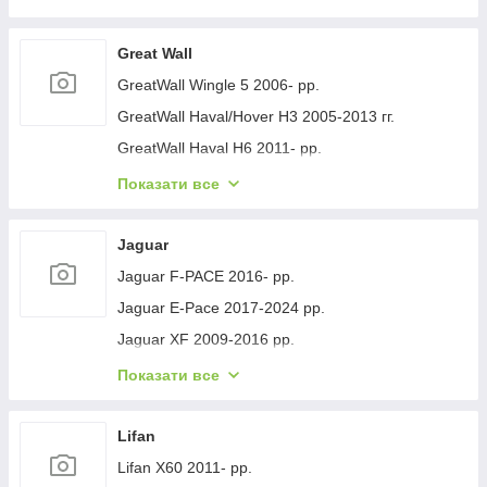
Geely GC-7 2012- рр.
Geely Emgrand EC7 2009- рр.
Great Wall
Geely Emgrand X7 2011- рр.
GreatWall Wingle 5 2006- рр.
Geely LC Cross 2008-2016 гг.
GreatWall Haval/Hover H3 2005-2013 гг.
Geely MK 2006-2014 рр.
GreatWall Haval H6 2011- рр.
Geely MK Cross 2010-2016 рр.
GreatWall Haval F7 2018-2024 рр.
Показати все
Geely SL 2011- рр.
GreatWall Haval H5 2010- рр.
Jaguar
Jaguar F-PACE 2016- рр.
Jaguar E-Pace 2017-2024 рр.
Jaguar XF 2009-2016 рр.
Jaguar XF 2016- рр.
Показати все
Jaguar I-Pace 2018- гг.
Jaguar XJ 2010-хв.
Lifan
Lifan X60 2011- рр.