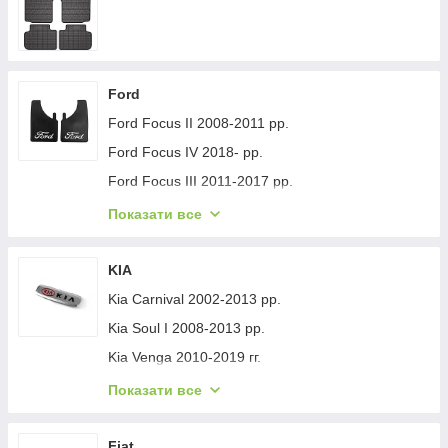
Ford
Ford Focus II 2008-2011 рр.
Ford Focus IV 2018- рр.
Ford Focus III 2011-2017 рр.
Ford Mondeo 2008-2014 рр.
Показати все
Ford Fiesta 2008-2017 гг.
Ford Mondeo 2014-2022 рр.
KIA
Ford Transit 2014-х рр.
Kia Carnival 2002-2013 рр.
Ford S-Max 2007-2014 рр.
Kia Soul I 2008-2013 рр.
Ford Fiesta 2017-хв.
Kia Venga 2010-2019 гг.
Ford Custom 2013-2022 рр.
Kia Sportage 2015-2021 рр.
Показати все
Ford Kuga/Escape 2019- гг.
Kia Niro 2016-2021 рр.
Ford Ecosport 2013-2022 рр.
Kia Sportage 2021- рр.
Fiat