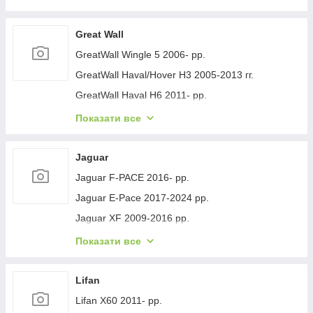
Geely GC-7 2012- рр.
Geely Emgrand EC7 2009- рр.
Great Wall
Geely Emgrand X7 2011- рр.
GreatWall Wingle 5 2006- рр.
Geely LC Cross 2008-2016 гг.
GreatWall Haval/Hover H3 2005-2013 гг.
Geely MK 2006-2014 рр.
GreatWall Haval H6 2011- рр.
Geely MK Cross 2010-2016 рр.
GreatWall Haval F7 2018-2024 рр.
Показати все
Geely SL 2011- рр.
GreatWall Haval H5 2010- рр.
Jaguar
Jaguar F-PACE 2016- рр.
Jaguar E-Pace 2017-2024 рр.
Jaguar XF 2009-2016 рр.
Jaguar XF 2016- рр.
Показати все
Jaguar I-Pace 2018- гг.
Jaguar XJ 2010-хв.
Lifan
Lifan X60 2011- рр.