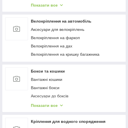
Багажиці в штатне місце
Показати все
Багажники на гладкий дах
Багажиці на інтегровані рейлінги
Велокріплення на автомобіль
Багажники на водості
Аксесуари для велокріплень
Велокріплення на фаркоп
Велокріплення на дах
Велокріплення на кришку багажника
Бокси та кошики
Вантажні кошики
Вантажні бокси
Аксесуари до боксів
Палатки на дах
Показати все
Аксесуари для наметів
Бокси на фаркоп
Кріплення для водного спорядження