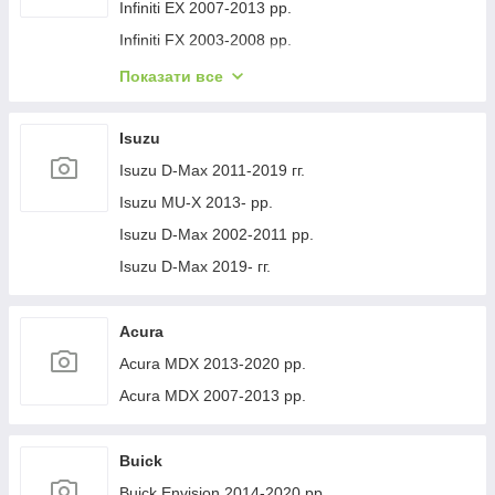
Volvo XC40 2018- рр.
Jeep Cherokee XJ 1984-2001 гг.
Infiniti EX 2007-2013 рр.
Infiniti FX 2003-2008 рр.
Infiniti FX 2008-2012 рр.
Показати все
Infiniti JX 2012-2013 рр.
Infiniti Q30 2015-2024 гг.
Isuzu
Infiniti Q50/Q60 2013-2024 рр.
Isuzu D-Max 2011-2019 гг.
Infiniti QX50 2013-2017 рр.
Isuzu MU-X 2013- рр.
Infiniti QX56 2010-2013 рр.
Isuzu D-Max 2002-2011 рр.
Infiniti QX70 2013-2019 рр.
Isuzu D-Max 2019- гг.
Infiniti QX50 2018- рр.
Infiniti G25/G35/37 (V36/CV36) 2006-2015 гг.
Acura
Infinity Q70/M-series 2010-2019 рр.
Acura MDX 2013-2020 рр.
Infiniti QX80 2013-2024 рр.
Acura MDX 2007-2013 рр.
Infiniti QX30 2017- рр.
Buick
Buick Envision 2014-2020 рр.