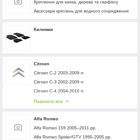
Кріплення для каяка, дерева та серфінгу
Аксесуари кріплень для водного спорядження
Килимки
Citroen
Citroen C-2 2003-2009 гг.
Citroen C-3 2002-2009 гг.
Citroen C-4 2004-2010 гг.
Citroen C-1 2005-2014 гг.
Показати все
Citroen C-5 2008-2017 гг.
Citroen C-4 Picasso 2006-2013 гг.
Alfa Romeo
Citroen Nemo 2007-2017 гг.
Alfa Romeo 159 2005–2011 рр.
Citroen Berlingo 1996-2008 гг.
Alfa Romeo Spider/GTV 1995-2005 рр.