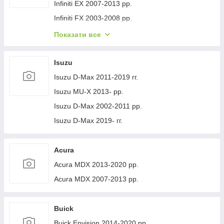
Volvo XC40 2018- рр.
Jeep Cherokee XJ 1984-2001 гг.
Infiniti EX 2007-2013 рр.
Infiniti FX 2003-2008 рр.
Infiniti FX 2008-2012 рр.
Показати все
Infiniti JX 2012-2013 рр.
Infiniti Q30 2015-2024 гг.
Isuzu
Infiniti Q50/Q60 2013-2024 рр.
Isuzu D-Max 2011-2019 гг.
Infiniti QX50 2013-2017 рр.
Isuzu MU-X 2013- рр.
Infiniti QX56 2010-2013 рр.
Isuzu D-Max 2002-2011 рр.
Infiniti QX70 2013-2019 рр.
Isuzu D-Max 2019- гг.
Infiniti QX50 2018- рр.
Infiniti G25/G35/37 (V36/CV36) 2006-2015 гг.
Acura
Infinity Q70/M-series 2010-2019 рр.
Acura MDX 2013-2020 рр.
Infiniti QX80 2013-2024 рр.
Acura MDX 2007-2013 рр.
Infiniti QX30 2017- рр.
Buick
Buick Envision 2014-2020 рр.