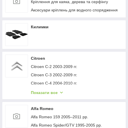
Кріплення для каяка, дерева та серфінгу
Аксесуари кріплень для водного спорядження
Килимки
Citroen
Citroen C-2 2003-2009 гг.
Citroen C-3 2002-2009 гг.
Citroen C-4 2004-2010 гг.
Citroen C-1 2005-2014 гг.
Показати все
Citroen C-5 2008-2017 гг.
Citroen C-4 Picasso 2006-2013 гг.
Alfa Romeo
Citroen Nemo 2007-2017 гг.
Alfa Romeo 159 2005–2011 рр.
Citroen Berlingo 1996-2008 гг.
Alfa Romeo Spider/GTV 1995-2005 рр.