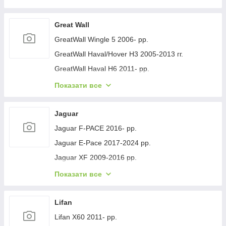
Geely GC-7 2012- рр.
Geely Emgrand EC7 2009- рр.
Great Wall
Geely Emgrand X7 2011- рр.
GreatWall Wingle 5 2006- рр.
Geely LC Cross 2008-2016 гг.
GreatWall Haval/Hover H3 2005-2013 гг.
Geely MK 2006-2014 рр.
GreatWall Haval H6 2011- рр.
Geely MK Cross 2010-2016 рр.
GreatWall Haval F7 2018-2024 рр.
Показати все
Geely SL 2011- рр.
GreatWall Haval H5 2010- рр.
Jaguar
Jaguar F-PACE 2016- рр.
Jaguar E-Pace 2017-2024 рр.
Jaguar XF 2009-2016 рр.
Jaguar XF 2016- рр.
Показати все
Jaguar I-Pace 2018- гг.
Jaguar XJ 2010-хв.
Lifan
Lifan X60 2011- рр.