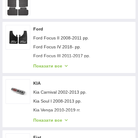
Ford
Ford Focus II 2008-2011 рр.
Ford Focus IV 2018- рр.
Ford Focus III 2011-2017 рр.
Ford Mondeo 2008-2014 рр.
Показати все
Ford Fiesta 2008-2017 гг.
Ford Mondeo 2014-2022 рр.
KIA
Ford Transit 2014-х рр.
Kia Carnival 2002-2013 рр.
Ford S-Max 2007-2014 рр.
Kia Soul I 2008-2013 рр.
Ford Fiesta 2017-хв.
Kia Venga 2010-2019 гг.
Ford Custom 2013-2022 рр.
Kia Sportage 2015-2021 рр.
Показати все
Ford Kuga/Escape 2019- гг.
Kia Niro 2016-2021 рр.
Ford Ecosport 2013-2022 рр.
Kia Sportage 2021- рр.
Fiat