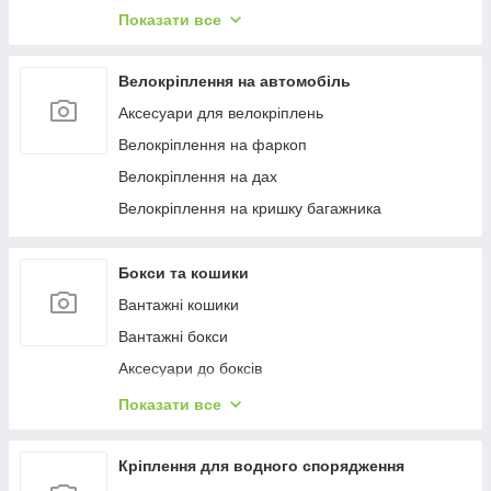
Багажиці в штатне місце
Показати все
Багажники на гладкий дах
Багажиці на інтегровані рейлінги
Велокріплення на автомобіль
Багажники на водості
Аксесуари для велокріплень
Велокріплення на фаркоп
Велокріплення на дах
Велокріплення на кришку багажника
Бокси та кошики
Вантажні кошики
Вантажні бокси
Аксесуари до боксів
Палатки на дах
Показати все
Аксесуари для наметів
Бокси на фаркоп
Кріплення для водного спорядження