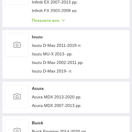
Volvo XC40 2018- рр.
Jeep Cherokee XJ 1984-2001 гг.
Infiniti EX 2007-2013 рр.
Infiniti FX 2003-2008 рр.
Infiniti FX 2008-2012 рр.
Показати все
Infiniti JX 2012-2013 рр.
Infiniti Q30 2015-2024 гг.
Isuzu
Infiniti Q50/Q60 2013-2024 рр.
Isuzu D-Max 2011-2019 гг.
Infiniti QX50 2013-2017 рр.
Isuzu MU-X 2013- рр.
Infiniti QX56 2010-2013 рр.
Isuzu D-Max 2002-2011 рр.
Infiniti QX70 2013-2019 рр.
Isuzu D-Max 2019- гг.
Infiniti QX50 2018- рр.
Infiniti G25/G35/37 (V36/CV36) 2006-2015 гг.
Acura
Infinity Q70/M-series 2010-2019 рр.
Acura MDX 2013-2020 рр.
Infiniti QX80 2013-2024 рр.
Acura MDX 2007-2013 рр.
Infiniti QX30 2017- рр.
Buick
Buick Envision 2014-2020 рр.