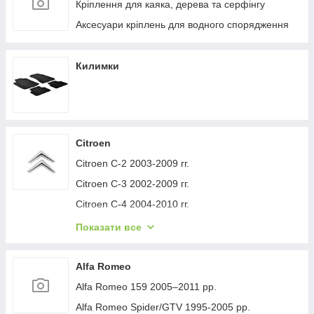
Кріплення для каяка, дерева та серфінгу
Аксесуари кріплень для водного спорядження
Килимки
Citroen
Citroen C-2 2003-2009 гг.
Citroen C-3 2002-2009 гг.
Citroen C-4 2004-2010 гг.
Citroen C-1 2005-2014 гг.
Показати все
Citroen C-5 2008-2017 гг.
Citroen C-4 Picasso 2006-2013 гг.
Alfa Romeo
Citroen Nemo 2007-2017 гг.
Alfa Romeo 159 2005–2011 рр.
Citroen Berlingo 1996-2008 гг.
Alfa Romeo Spider/GTV 1995-2005 рр.