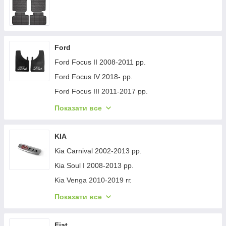
Ford
Ford Focus II 2008-2011 рр.
Ford Focus IV 2018- рр.
Ford Focus III 2011-2017 рр.
Ford Mondeo 2008-2014 рр.
Показати все
Ford Fiesta 2008-2017 гг.
Ford Mondeo 2014-2022 рр.
KIA
Ford Transit 2014-х рр.
Kia Carnival 2002-2013 рр.
Ford S-Max 2007-2014 рр.
Kia Soul I 2008-2013 рр.
Ford Fiesta 2017-хв.
Kia Venga 2010-2019 гг.
Ford Custom 2013-2022 рр.
Kia Sportage 2015-2021 рр.
Показати все
Ford Kuga/Escape 2019- гг.
Kia Niro 2016-2021 рр.
Ford Ecosport 2013-2022 рр.
Kia Sportage 2021- рр.
Fiat