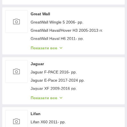
Geely GC-7 2012- рр.
Geely Emgrand EC7 2009- рр.
Great Wall
Geely Emgrand X7 2011- рр.
GreatWall Wingle 5 2006- рр.
Geely LC Cross 2008-2016 гг.
GreatWall Haval/Hover H3 2005-2013 гг.
Geely MK 2006-2014 рр.
GreatWall Haval H6 2011- рр.
Geely MK Cross 2010-2016 рр.
GreatWall Haval F7 2018-2024 рр.
Показати все
Geely SL 2011- рр.
GreatWall Haval H5 2010- рр.
Jaguar
Jaguar F-PACE 2016- рр.
Jaguar E-Pace 2017-2024 рр.
Jaguar XF 2009-2016 рр.
Jaguar XF 2016- рр.
Показати все
Jaguar I-Pace 2018- гг.
Jaguar XJ 2010-хв.
Lifan
Lifan X60 2011- рр.