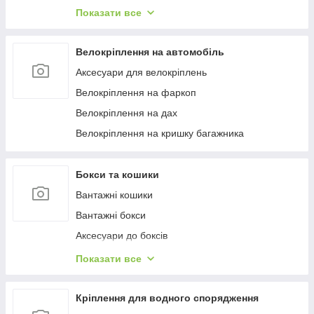
Багажиці в штатне місце
Показати все
Багажники на гладкий дах
Багажиці на інтегровані рейлінги
Велокріплення на автомобіль
Багажники на водості
Аксесуари для велокріплень
Велокріплення на фаркоп
Велокріплення на дах
Велокріплення на кришку багажника
Бокси та кошики
Вантажні кошики
Вантажні бокси
Аксесуари до боксів
Палатки на дах
Показати все
Аксесуари для наметів
Бокси на фаркоп
Кріплення для водного спорядження