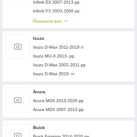
Volvo XC40 2018- рр.
Jeep Cherokee XJ 1984-2001 гг.
Infiniti EX 2007-2013 рр.
Infiniti FX 2003-2008 рр.
Infiniti FX 2008-2012 рр.
Показати все
Infiniti JX 2012-2013 рр.
Infiniti Q30 2015-2024 гг.
Isuzu
Infiniti Q50/Q60 2013-2024 рр.
Isuzu D-Max 2011-2019 гг.
Infiniti QX50 2013-2017 рр.
Isuzu MU-X 2013- рр.
Infiniti QX56 2010-2013 рр.
Isuzu D-Max 2002-2011 рр.
Infiniti QX70 2013-2019 рр.
Isuzu D-Max 2019- гг.
Infiniti QX50 2018- рр.
Infiniti G25/G35/37 (V36/CV36) 2006-2015 гг.
Acura
Infinity Q70/M-series 2010-2019 рр.
Acura MDX 2013-2020 рр.
Infiniti QX80 2013-2024 рр.
Acura MDX 2007-2013 рр.
Infiniti QX30 2017- рр.
Buick
Buick Envision 2014-2020 рр.