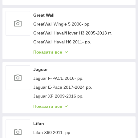
Geely GC-7 2012- рр.
Geely Emgrand EC7 2009- рр.
Great Wall
Geely Emgrand X7 2011- рр.
GreatWall Wingle 5 2006- рр.
Geely LC Cross 2008-2016 гг.
GreatWall Haval/Hover H3 2005-2013 гг.
Geely MK 2006-2014 рр.
GreatWall Haval H6 2011- рр.
Geely MK Cross 2010-2016 рр.
GreatWall Haval F7 2018-2024 рр.
Показати все
Geely SL 2011- рр.
GreatWall Haval H5 2010- рр.
Jaguar
Jaguar F-PACE 2016- рр.
Jaguar E-Pace 2017-2024 рр.
Jaguar XF 2009-2016 рр.
Jaguar XF 2016- рр.
Показати все
Jaguar I-Pace 2018- гг.
Jaguar XJ 2010-хв.
Lifan
Lifan X60 2011- рр.