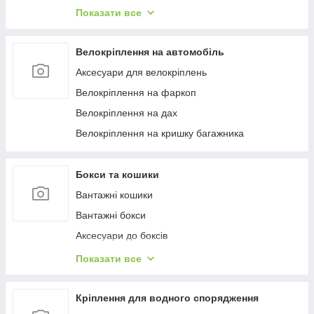
Багажиці в штатне місце
Показати все
Багажники на гладкий дах
Багажиці на інтегровані рейлінги
Велокріплення на автомобіль
Багажники на водості
Аксесуари для велокріплень
Велокріплення на фаркоп
Велокріплення на дах
Велокріплення на кришку багажника
Бокси та кошики
Вантажні кошики
Вантажні бокси
Аксесуари до боксів
Палатки на дах
Показати все
Аксесуари для наметів
Бокси на фаркоп
Кріплення для водного спорядження