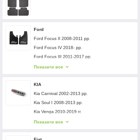
Ford
Ford Focus II 2008-2011 рр.
Ford Focus IV 2018- рр.
Ford Focus III 2011-2017 рр.
Ford Mondeo 2008-2014 рр.
Показати все
Ford Fiesta 2008-2017 гг.
Ford Mondeo 2014-2022 рр.
KIA
Ford Transit 2014-х рр.
Kia Carnival 2002-2013 рр.
Ford S-Max 2007-2014 рр.
Kia Soul I 2008-2013 рр.
Ford Fiesta 2017-хв.
Kia Venga 2010-2019 гг.
Ford Custom 2013-2022 рр.
Kia Sportage 2015-2021 рр.
Показати все
Ford Kuga/Escape 2019- гг.
Kia Niro 2016-2021 рр.
Ford Ecosport 2013-2022 рр.
Kia Sportage 2021- рр.
Fiat