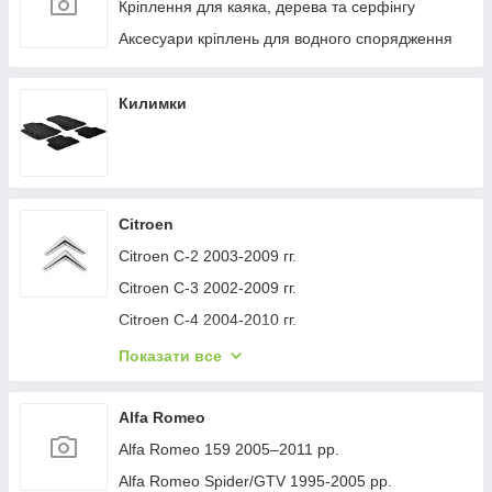
Кріплення для каяка, дерева та серфінгу
Аксесуари кріплень для водного спорядження
Килимки
Citroen
Citroen C-2 2003-2009 гг.
Citroen C-3 2002-2009 гг.
Citroen C-4 2004-2010 гг.
Citroen C-1 2005-2014 гг.
Показати все
Citroen C-5 2008-2017 гг.
Citroen C-4 Picasso 2006-2013 гг.
Alfa Romeo
Citroen Nemo 2007-2017 гг.
Alfa Romeo 159 2005–2011 рр.
Citroen Berlingo 1996-2008 гг.
Alfa Romeo Spider/GTV 1995-2005 рр.