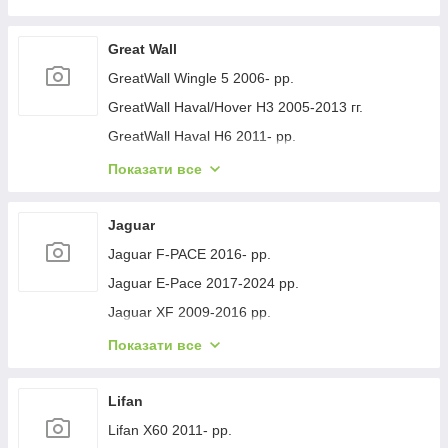
Geely GC-7 2012- рр.
Geely Emgrand EC7 2009- рр.
Great Wall
Geely Emgrand X7 2011- рр.
GreatWall Wingle 5 2006- рр.
Geely LC Cross 2008-2016 гг.
GreatWall Haval/Hover H3 2005-2013 гг.
Geely MK 2006-2014 рр.
GreatWall Haval H6 2011- рр.
Geely MK Cross 2010-2016 рр.
GreatWall Haval F7 2018-2024 рр.
Показати все
Geely SL 2011- рр.
GreatWall Haval H5 2010- рр.
Jaguar
Jaguar F-PACE 2016- рр.
Jaguar E-Pace 2017-2024 рр.
Jaguar XF 2009-2016 рр.
Jaguar XF 2016- рр.
Показати все
Jaguar I-Pace 2018- гг.
Jaguar XJ 2010-хв.
Lifan
Lifan X60 2011- рр.