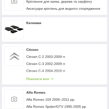
Кріплення для каяка, дерева та серфінгу
Аксесуари кріплень для водного спорядження
Килимки
Citroen
Citroen C-2 2003-2009 гг.
Citroen C-3 2002-2009 гг.
Citroen C-4 2004-2010 гг.
Citroen C-1 2005-2014 гг.
Показати все
Citroen C-5 2008-2017 гг.
Citroen C-4 Picasso 2006-2013 гг.
Alfa Romeo
Citroen Nemo 2007-2017 гг.
Alfa Romeo 159 2005–2011 рр.
Citroen Berlingo 1996-2008 гг.
Alfa Romeo Spider/GTV 1995-2005 рр.