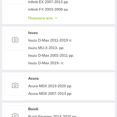
Volvo XC40 2018- рр.
Jeep Cherokee XJ 1984-2001 гг.
Infiniti EX 2007-2013 рр.
Infiniti FX 2003-2008 рр.
Infiniti FX 2008-2012 рр.
Показати все
Infiniti JX 2012-2013 рр.
Infiniti Q30 2015-2024 гг.
Isuzu
Infiniti Q50/Q60 2013-2024 рр.
Isuzu D-Max 2011-2019 гг.
Infiniti QX50 2013-2017 рр.
Isuzu MU-X 2013- рр.
Infiniti QX56 2010-2013 рр.
Isuzu D-Max 2002-2011 рр.
Infiniti QX70 2013-2019 рр.
Isuzu D-Max 2019- гг.
Infiniti QX50 2018- рр.
Infiniti G25/G35/37 (V36/CV36) 2006-2015 гг.
Acura
Infinity Q70/M-series 2010-2019 рр.
Acura MDX 2013-2020 рр.
Infiniti QX80 2013-2024 рр.
Acura MDX 2007-2013 рр.
Infiniti QX30 2017- рр.
Buick
Buick Envision 2014-2020 рр.