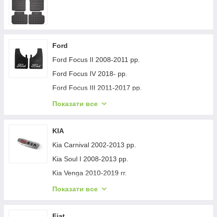
Ford
Ford Focus II 2008-2011 рр.
Ford Focus IV 2018- рр.
Ford Focus III 2011-2017 рр.
Ford Mondeo 2008-2014 рр.
Показати все
Ford Fiesta 2008-2017 гг.
Ford Mondeo 2014-2022 рр.
KIA
Ford Transit 2014-х рр.
Kia Carnival 2002-2013 рр.
Ford S-Max 2007-2014 рр.
Kia Soul I 2008-2013 рр.
Ford Fiesta 2017-хв.
Kia Venga 2010-2019 гг.
Ford Custom 2013-2022 рр.
Kia Sportage 2015-2021 рр.
Показати все
Ford Kuga/Escape 2019- гг.
Kia Niro 2016-2021 рр.
Ford Ecosport 2013-2022 рр.
Kia Sportage 2021- рр.
Fiat