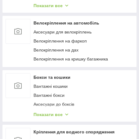
Багажиці в штатне місце
Показати все
Багажники на гладкий дах
Багажиці на інтегровані рейлінги
Велокріплення на автомобіль
Багажники на водості
Аксесуари для велокріплень
Велокріплення на фаркоп
Велокріплення на дах
Велокріплення на кришку багажника
Бокси та кошики
Вантажні кошики
Вантажні бокси
Аксесуари до боксів
Палатки на дах
Показати все
Аксесуари для наметів
Бокси на фаркоп
Кріплення для водного спорядження