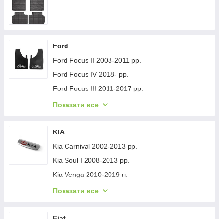
Ford
Ford Focus II 2008-2011 рр.
Ford Focus IV 2018- рр.
Ford Focus III 2011-2017 рр.
Ford Mondeo 2008-2014 рр.
Показати все
Ford Fiesta 2008-2017 гг.
Ford Mondeo 2014-2022 рр.
KIA
Ford Transit 2014-х рр.
Kia Carnival 2002-2013 рр.
Ford S-Max 2007-2014 рр.
Kia Soul I 2008-2013 рр.
Ford Fiesta 2017-хв.
Kia Venga 2010-2019 гг.
Ford Custom 2013-2022 рр.
Kia Sportage 2015-2021 рр.
Показати все
Ford Kuga/Escape 2019- гг.
Kia Niro 2016-2021 рр.
Ford Ecosport 2013-2022 рр.
Kia Sportage 2021- рр.
Fiat