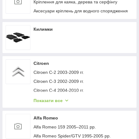
Кріплення для каяка, дерева та серфінгу
Аксесуари кріплень для водного спорядження
Килимки
Citroen
Citroen C-2 2003-2009 гг.
Citroen C-3 2002-2009 гг.
Citroen C-4 2004-2010 гг.
Citroen C-1 2005-2014 гг.
Показати все
Citroen C-5 2008-2017 гг.
Citroen C-4 Picasso 2006-2013 гг.
Alfa Romeo
Citroen Nemo 2007-2017 гг.
Alfa Romeo 159 2005–2011 рр.
Citroen Berlingo 1996-2008 гг.
Alfa Romeo Spider/GTV 1995-2005 рр.