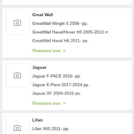
Geely GC-7 2012- рр.
Geely Emgrand EC7 2009- рр.
Great Wall
Geely Emgrand X7 2011- рр.
GreatWall Wingle 5 2006- рр.
Geely LC Cross 2008-2016 гг.
GreatWall Haval/Hover H3 2005-2013 гг.
Geely MK 2006-2014 рр.
GreatWall Haval H6 2011- рр.
Geely MK Cross 2010-2016 рр.
GreatWall Haval F7 2018-2024 рр.
Показати все
Geely SL 2011- рр.
GreatWall Haval H5 2010- рр.
Jaguar
Jaguar F-PACE 2016- рр.
Jaguar E-Pace 2017-2024 рр.
Jaguar XF 2009-2016 рр.
Jaguar XF 2016- рр.
Показати все
Jaguar I-Pace 2018- гг.
Jaguar XJ 2010-хв.
Lifan
Lifan X60 2011- рр.