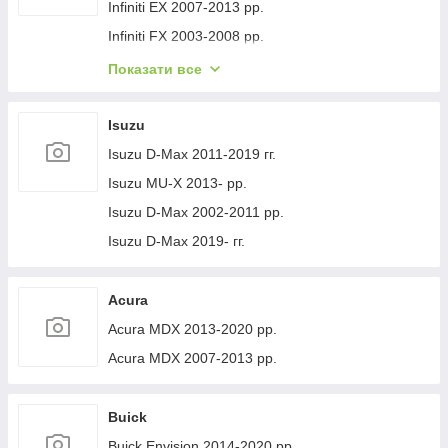
Volvo XC40 2018- рр.
Jeep Cherokee XJ 1984-2001 гг.
Infiniti EX 2007-2013 рр.
Infiniti FX 2003-2008 рр.
Infiniti FX 2008-2012 рр.
Показати все
Infiniti JX 2012-2013 рр.
Infiniti Q30 2015-2024 гг.
Isuzu
Infiniti Q50/Q60 2013-2024 рр.
Isuzu D-Max 2011-2019 гг.
Infiniti QX50 2013-2017 рр.
Isuzu MU-X 2013- рр.
Infiniti QX56 2010-2013 рр.
Isuzu D-Max 2002-2011 рр.
Infiniti QX70 2013-2019 рр.
Isuzu D-Max 2019- гг.
Infiniti QX50 2018- рр.
Infiniti G25/G35/37 (V36/CV36) 2006-2015 гг.
Acura
Infinity Q70/M-series 2010-2019 рр.
Acura MDX 2013-2020 рр.
Infiniti QX80 2013-2024 рр.
Acura MDX 2007-2013 рр.
Infiniti QX30 2017- рр.
Buick
Buick Envision 2014-2020 рр.