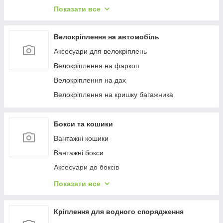
Багажиці в штатне місце
Показати все
Багажники на гладкий дах
Багажиці на інтегровані рейлінги
Велокріплення на автомобіль
Багажники на водості
Аксесуари для велокріплень
Велокріплення на фаркоп
Велокріплення на дах
Велокріплення на кришку багажника
Бокси та кошики
Вантажні кошики
Вантажні бокси
Аксесуари до боксів
Палатки на дах
Показати все
Аксесуари для наметів
Бокси на фаркоп
Кріплення для водного спорядження