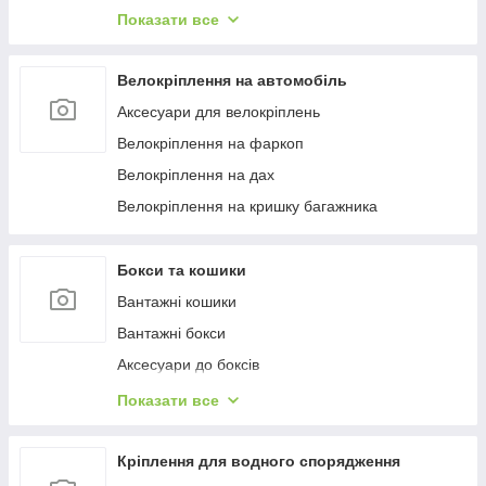
Багажиці в штатне місце
Показати все
Багажники на гладкий дах
Багажиці на інтегровані рейлінги
Велокріплення на автомобіль
Багажники на водості
Аксесуари для велокріплень
Велокріплення на фаркоп
Велокріплення на дах
Велокріплення на кришку багажника
Бокси та кошики
Вантажні кошики
Вантажні бокси
Аксесуари до боксів
Палатки на дах
Показати все
Аксесуари для наметів
Бокси на фаркоп
Кріплення для водного спорядження