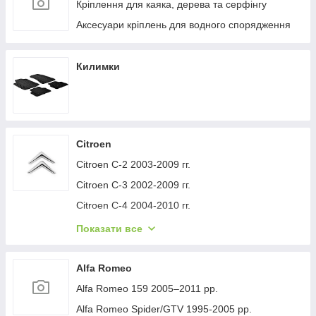
Кріплення для каяка, дерева та серфінгу
Аксесуари кріплень для водного спорядження
Килимки
Citroen
Citroen C-2 2003-2009 гг.
Citroen C-3 2002-2009 гг.
Citroen C-4 2004-2010 гг.
Citroen C-1 2005-2014 гг.
Показати все
Citroen C-5 2008-2017 гг.
Citroen C-4 Picasso 2006-2013 гг.
Alfa Romeo
Citroen Nemo 2007-2017 гг.
Alfa Romeo 159 2005–2011 рр.
Citroen Berlingo 1996-2008 гг.
Alfa Romeo Spider/GTV 1995-2005 рр.