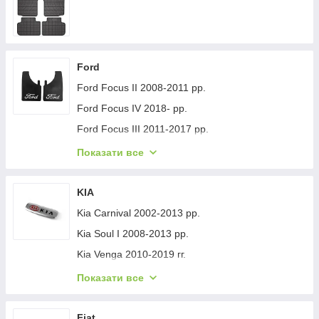
Ford
Ford Focus II 2008-2011 рр.
Ford Focus IV 2018- рр.
Ford Focus III 2011-2017 рр.
Ford Mondeo 2008-2014 рр.
Показати все
Ford Fiesta 2008-2017 гг.
Ford Mondeo 2014-2022 рр.
KIA
Ford Transit 2014-х рр.
Kia Carnival 2002-2013 рр.
Ford S-Max 2007-2014 рр.
Kia Soul I 2008-2013 рр.
Ford Fiesta 2017-хв.
Kia Venga 2010-2019 гг.
Ford Custom 2013-2022 рр.
Kia Sportage 2015-2021 рр.
Показати все
Ford Kuga/Escape 2019- гг.
Kia Niro 2016-2021 рр.
Ford Ecosport 2013-2022 рр.
Kia Sportage 2021- рр.
Fiat