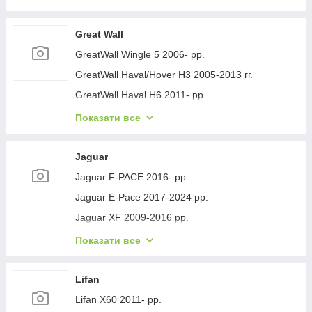
Geely GC-7 2012- рр.
Geely Emgrand EC7 2009- рр.
Great Wall
Geely Emgrand X7 2011- рр.
GreatWall Wingle 5 2006- рр.
Geely LC Cross 2008-2016 гг.
GreatWall Haval/Hover H3 2005-2013 гг.
Geely MK 2006-2014 рр.
GreatWall Haval H6 2011- рр.
Geely MK Cross 2010-2016 рр.
GreatWall Haval F7 2018-2024 рр.
Показати все
Geely SL 2011- рр.
GreatWall Haval H5 2010- рр.
Jaguar
Jaguar F-PACE 2016- рр.
Jaguar E-Pace 2017-2024 рр.
Jaguar XF 2009-2016 рр.
Jaguar XF 2016- рр.
Показати все
Jaguar I-Pace 2018- гг.
Jaguar XJ 2010-хв.
Lifan
Lifan X60 2011- рр.