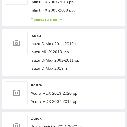
Volvo XC40 2018- рр.
Jeep Cherokee XJ 1984-2001 гг.
Infiniti EX 2007-2013 рр.
Infiniti FX 2003-2008 рр.
Infiniti FX 2008-2012 рр.
Показати все
Infiniti JX 2012-2013 рр.
Infiniti Q30 2015-2024 гг.
Isuzu
Infiniti Q50/Q60 2013-2024 рр.
Isuzu D-Max 2011-2019 гг.
Infiniti QX50 2013-2017 рр.
Isuzu MU-X 2013- рр.
Infiniti QX56 2010-2013 рр.
Isuzu D-Max 2002-2011 рр.
Infiniti QX70 2013-2019 рр.
Isuzu D-Max 2019- гг.
Infiniti QX50 2018- рр.
Infiniti G25/G35/37 (V36/CV36) 2006-2015 гг.
Acura
Infinity Q70/M-series 2010-2019 рр.
Acura MDX 2013-2020 рр.
Infiniti QX80 2013-2024 рр.
Acura MDX 2007-2013 рр.
Infiniti QX30 2017- рр.
Buick
Buick Envision 2014-2020 рр.