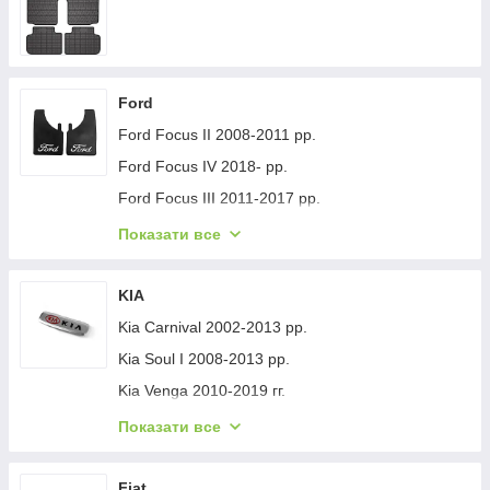
Ford
Ford Focus II 2008-2011 рр.
Ford Focus IV 2018- рр.
Ford Focus III 2011-2017 рр.
Ford Mondeo 2008-2014 рр.
Показати все
Ford Fiesta 2008-2017 гг.
Ford Mondeo 2014-2022 рр.
KIA
Ford Transit 2014-х рр.
Kia Carnival 2002-2013 рр.
Ford S-Max 2007-2014 рр.
Kia Soul I 2008-2013 рр.
Ford Fiesta 2017-хв.
Kia Venga 2010-2019 гг.
Ford Custom 2013-2022 рр.
Kia Sportage 2015-2021 рр.
Показати все
Ford Kuga/Escape 2019- гг.
Kia Niro 2016-2021 рр.
Ford Ecosport 2013-2022 рр.
Kia Sportage 2021- рр.
Fiat