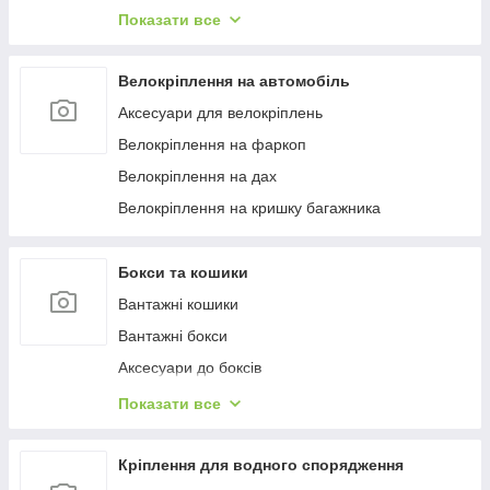
Багажиці в штатне місце
Показати все
Багажники на гладкий дах
Багажиці на інтегровані рейлінги
Велокріплення на автомобіль
Багажники на водості
Аксесуари для велокріплень
Велокріплення на фаркоп
Велокріплення на дах
Велокріплення на кришку багажника
Бокси та кошики
Вантажні кошики
Вантажні бокси
Аксесуари до боксів
Палатки на дах
Показати все
Аксесуари для наметів
Бокси на фаркоп
Кріплення для водного спорядження