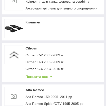
Кріплення для каяка, дерева та серфінгу
Аксесуари кріплень для водного спорядження
Килимки
Citroen
Citroen C-2 2003-2009 гг.
Citroen C-3 2002-2009 гг.
Citroen C-4 2004-2010 гг.
Citroen C-1 2005-2014 гг.
Показати все
Citroen C-5 2008-2017 гг.
Citroen C-4 Picasso 2006-2013 гг.
Alfa Romeo
Citroen Nemo 2007-2017 гг.
Alfa Romeo 159 2005–2011 рр.
Citroen Berlingo 1996-2008 гг.
Alfa Romeo Spider/GTV 1995-2005 рр.