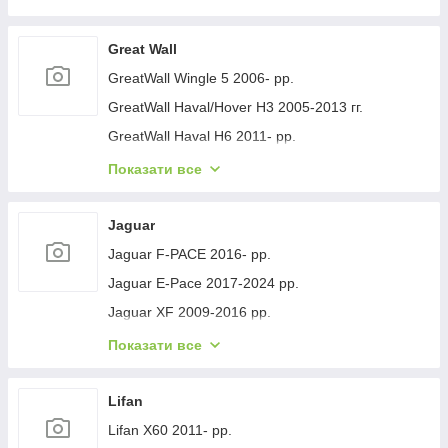
Geely GC-7 2012- рр.
Geely Emgrand EC7 2009- рр.
Great Wall
Geely Emgrand X7 2011- рр.
GreatWall Wingle 5 2006- рр.
Geely LC Cross 2008-2016 гг.
GreatWall Haval/Hover H3 2005-2013 гг.
Geely MK 2006-2014 рр.
GreatWall Haval H6 2011- рр.
Geely MK Cross 2010-2016 рр.
GreatWall Haval F7 2018-2024 рр.
Показати все
Geely SL 2011- рр.
GreatWall Haval H5 2010- рр.
Jaguar
Jaguar F-PACE 2016- рр.
Jaguar E-Pace 2017-2024 рр.
Jaguar XF 2009-2016 рр.
Jaguar XF 2016- рр.
Показати все
Jaguar I-Pace 2018- гг.
Jaguar XJ 2010-хв.
Lifan
Lifan X60 2011- рр.