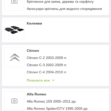
Кріплення для каяка, дерева та серфінгу
Аксесуари кріплень для водного спорядження
Килимки
Citroen
Citroen C-2 2003-2009 гг.
Citroen C-3 2002-2009 гг.
Citroen C-4 2004-2010 гг.
Citroen C-1 2005-2014 гг.
Показати все
Citroen C-5 2008-2017 гг.
Citroen C-4 Picasso 2006-2013 гг.
Alfa Romeo
Citroen Nemo 2007-2017 гг.
Alfa Romeo 159 2005–2011 рр.
Citroen Berlingo 1996-2008 гг.
Alfa Romeo Spider/GTV 1995-2005 рр.