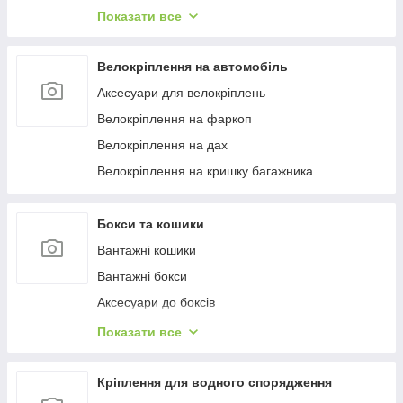
Багажиці в штатне місце
Показати все
Багажники на гладкий дах
Багажиці на інтегровані рейлінги
Велокріплення на автомобіль
Багажники на водості
Аксесуари для велокріплень
Велокріплення на фаркоп
Велокріплення на дах
Велокріплення на кришку багажника
Бокси та кошики
Вантажні кошики
Вантажні бокси
Аксесуари до боксів
Палатки на дах
Показати все
Аксесуари для наметів
Бокси на фаркоп
Кріплення для водного спорядження