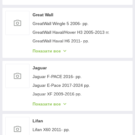
Geely GC-7 2012- рр.
Geely Emgrand EC7 2009- рр.
Great Wall
Geely Emgrand X7 2011- рр.
GreatWall Wingle 5 2006- рр.
Geely LC Cross 2008-2016 гг.
GreatWall Haval/Hover H3 2005-2013 гг.
Geely MK 2006-2014 рр.
GreatWall Haval H6 2011- рр.
Geely MK Cross 2010-2016 рр.
GreatWall Haval F7 2018-2024 рр.
Показати все
Geely SL 2011- рр.
GreatWall Haval H5 2010- рр.
Jaguar
Jaguar F-PACE 2016- рр.
Jaguar E-Pace 2017-2024 рр.
Jaguar XF 2009-2016 рр.
Jaguar XF 2016- рр.
Показати все
Jaguar I-Pace 2018- гг.
Jaguar XJ 2010-хв.
Lifan
Lifan X60 2011- рр.