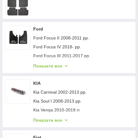
Ford
Ford Focus II 2008-2011 рр.
Ford Focus IV 2018- рр.
Ford Focus III 2011-2017 рр.
Ford Mondeo 2008-2014 рр.
Показати все
Ford Fiesta 2008-2017 гг.
Ford Mondeo 2014-2022 рр.
KIA
Ford Transit 2014-х рр.
Kia Carnival 2002-2013 рр.
Ford S-Max 2007-2014 рр.
Kia Soul I 2008-2013 рр.
Ford Fiesta 2017-хв.
Kia Venga 2010-2019 гг.
Ford Custom 2013-2022 рр.
Kia Sportage 2015-2021 рр.
Показати все
Ford Kuga/Escape 2019- гг.
Kia Niro 2016-2021 рр.
Ford Ecosport 2013-2022 рр.
Kia Sportage 2021- рр.
Fiat