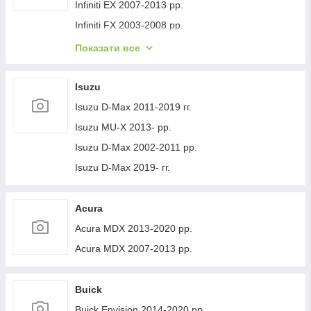
Volvo XC40 2018- рр.
Jeep Cherokee XJ 1984-2001 гг.
Infiniti EX 2007-2013 рр.
Infiniti FX 2003-2008 рр.
Infiniti FX 2008-2012 рр.
Показати все
Infiniti JX 2012-2013 рр.
Infiniti Q30 2015-2024 гг.
Isuzu
Infiniti Q50/Q60 2013-2024 рр.
Isuzu D-Max 2011-2019 гг.
Infiniti QX50 2013-2017 рр.
Isuzu MU-X 2013- рр.
Infiniti QX56 2010-2013 рр.
Isuzu D-Max 2002-2011 рр.
Infiniti QX70 2013-2019 рр.
Isuzu D-Max 2019- гг.
Infiniti QX50 2018- рр.
Infiniti G25/G35/37 (V36/CV36) 2006-2015 гг.
Acura
Infinity Q70/M-series 2010-2019 рр.
Acura MDX 2013-2020 рр.
Infiniti QX80 2013-2024 рр.
Acura MDX 2007-2013 рр.
Infiniti QX30 2017- рр.
Buick
Buick Envision 2014-2020 рр.