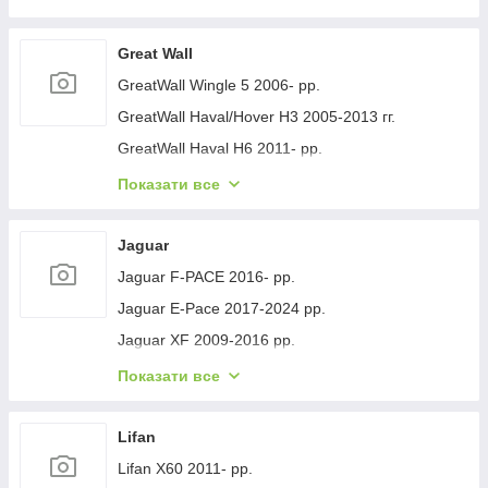
Geely GC-7 2012- рр.
Geely Emgrand EC7 2009- рр.
Great Wall
Geely Emgrand X7 2011- рр.
GreatWall Wingle 5 2006- рр.
Geely LC Cross 2008-2016 гг.
GreatWall Haval/Hover H3 2005-2013 гг.
Geely MK 2006-2014 рр.
GreatWall Haval H6 2011- рр.
Geely MK Cross 2010-2016 рр.
GreatWall Haval F7 2018-2024 рр.
Показати все
Geely SL 2011- рр.
GreatWall Haval H5 2010- рр.
Jaguar
Jaguar F-PACE 2016- рр.
Jaguar E-Pace 2017-2024 рр.
Jaguar XF 2009-2016 рр.
Jaguar XF 2016- рр.
Показати все
Jaguar I-Pace 2018- гг.
Jaguar XJ 2010-хв.
Lifan
Lifan X60 2011- рр.