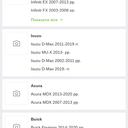
Volvo XC40 2018- рр.
Jeep Cherokee XJ 1984-2001 гг.
Infiniti EX 2007-2013 рр.
Infiniti FX 2003-2008 рр.
Infiniti FX 2008-2012 рр.
Показати все
Infiniti JX 2012-2013 рр.
Infiniti Q30 2015-2024 гг.
Isuzu
Infiniti Q50/Q60 2013-2024 рр.
Isuzu D-Max 2011-2019 гг.
Infiniti QX50 2013-2017 рр.
Isuzu MU-X 2013- рр.
Infiniti QX56 2010-2013 рр.
Isuzu D-Max 2002-2011 рр.
Infiniti QX70 2013-2019 рр.
Isuzu D-Max 2019- гг.
Infiniti QX50 2018- рр.
Infiniti G25/G35/37 (V36/CV36) 2006-2015 гг.
Acura
Infinity Q70/M-series 2010-2019 рр.
Acura MDX 2013-2020 рр.
Infiniti QX80 2013-2024 рр.
Acura MDX 2007-2013 рр.
Infiniti QX30 2017- рр.
Buick
Buick Envision 2014-2020 рр.