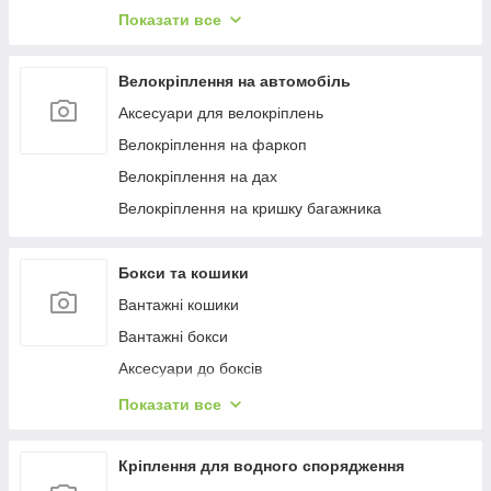
Багажиці в штатне місце
Показати все
Багажники на гладкий дах
Багажиці на інтегровані рейлінги
Велокріплення на автомобіль
Багажники на водості
Аксесуари для велокріплень
Велокріплення на фаркоп
Велокріплення на дах
Велокріплення на кришку багажника
Бокси та кошики
Вантажні кошики
Вантажні бокси
Аксесуари до боксів
Палатки на дах
Показати все
Аксесуари для наметів
Бокси на фаркоп
Кріплення для водного спорядження