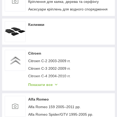
Кріплення для каяка, дерева та серфінгу
Аксесуари кріплень для водного спорядження
Килимки
Citroen
Citroen C-2 2003-2009 гг.
Citroen C-3 2002-2009 гг.
Citroen C-4 2004-2010 гг.
Citroen C-1 2005-2014 гг.
Показати все
Citroen C-5 2008-2017 гг.
Citroen C-4 Picasso 2006-2013 гг.
Alfa Romeo
Citroen Nemo 2007-2017 гг.
Alfa Romeo 159 2005–2011 рр.
Citroen Berlingo 1996-2008 гг.
Alfa Romeo Spider/GTV 1995-2005 рр.