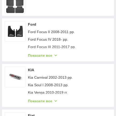
Ford
Ford Focus II 2008-2011 рр.
Ford Focus IV 2018- рр.
Ford Focus III 2011-2017 рр.
Ford Mondeo 2008-2014 рр.
Показати все
Ford Fiesta 2008-2017 гг.
Ford Mondeo 2014-2022 рр.
KIA
Ford Transit 2014-х рр.
Kia Carnival 2002-2013 рр.
Ford S-Max 2007-2014 рр.
Kia Soul I 2008-2013 рр.
Ford Fiesta 2017-хв.
Kia Venga 2010-2019 гг.
Ford Custom 2013-2022 рр.
Kia Sportage 2015-2021 рр.
Показати все
Ford Kuga/Escape 2019- гг.
Kia Niro 2016-2021 рр.
Ford Ecosport 2013-2022 рр.
Kia Sportage 2021- рр.
Fiat