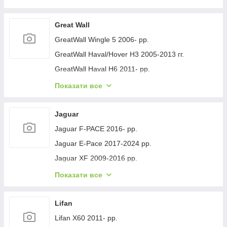
Geely GC-7 2012- рр.
Geely Emgrand EC7 2009- рр.
Great Wall
Geely Emgrand X7 2011- рр.
GreatWall Wingle 5 2006- рр.
Geely LC Cross 2008-2016 гг.
GreatWall Haval/Hover H3 2005-2013 гг.
Geely MK 2006-2014 рр.
GreatWall Haval H6 2011- рр.
Geely MK Cross 2010-2016 рр.
GreatWall Haval F7 2018-2024 рр.
Показати все
Geely SL 2011- рр.
GreatWall Haval H5 2010- рр.
Jaguar
Jaguar F-PACE 2016- рр.
Jaguar E-Pace 2017-2024 рр.
Jaguar XF 2009-2016 рр.
Jaguar XF 2016- рр.
Показати все
Jaguar I-Pace 2018- гг.
Jaguar XJ 2010-хв.
Lifan
Lifan X60 2011- рр.