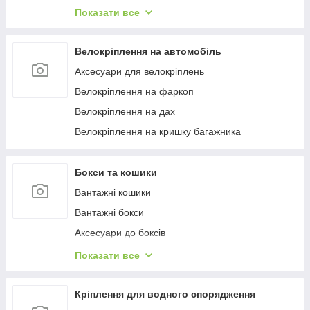
Багажиці в штатне місце
Показати все
Багажники на гладкий дах
Багажиці на інтегровані рейлінги
Велокріплення на автомобіль
Багажники на водості
Аксесуари для велокріплень
Велокріплення на фаркоп
Велокріплення на дах
Велокріплення на кришку багажника
Бокси та кошики
Вантажні кошики
Вантажні бокси
Аксесуари до боксів
Палатки на дах
Показати все
Аксесуари для наметів
Бокси на фаркоп
Кріплення для водного спорядження