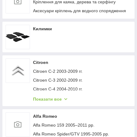
Кріплення для каяка, дерева та серфінгу
Аксесуари кріплень для водного спорядження
Килимки
Citroen
Citroen C-2 2003-2009 гг.
Citroen C-3 2002-2009 гг.
Citroen C-4 2004-2010 гг.
Citroen C-1 2005-2014 гг.
Показати все
Citroen C-5 2008-2017 гг.
Citroen C-4 Picasso 2006-2013 гг.
Alfa Romeo
Citroen Nemo 2007-2017 гг.
Alfa Romeo 159 2005–2011 рр.
Citroen Berlingo 1996-2008 гг.
Alfa Romeo Spider/GTV 1995-2005 рр.