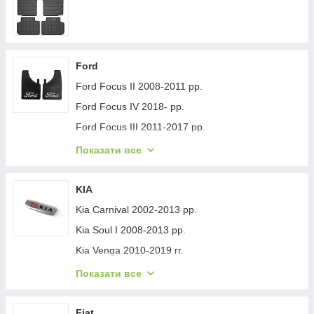
Ford
Ford Focus II 2008-2011 рр.
Ford Focus IV 2018- рр.
Ford Focus III 2011-2017 рр.
Ford Mondeo 2008-2014 рр.
Показати все
Ford Fiesta 2008-2017 гг.
Ford Mondeo 2014-2022 рр.
KIA
Ford Transit 2014-х рр.
Kia Carnival 2002-2013 рр.
Ford S-Max 2007-2014 рр.
Kia Soul I 2008-2013 рр.
Ford Fiesta 2017-хв.
Kia Venga 2010-2019 гг.
Ford Custom 2013-2022 рр.
Kia Sportage 2015-2021 рр.
Показати все
Ford Kuga/Escape 2019- гг.
Kia Niro 2016-2021 рр.
Ford Ecosport 2013-2022 рр.
Kia Sportage 2021- рр.
Fiat