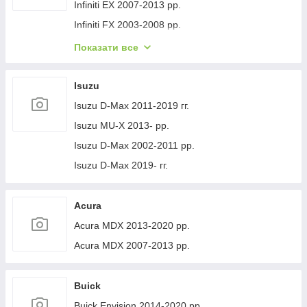
Volvo XC40 2018- рр.
Jeep Cherokee XJ 1984-2001 гг.
Infiniti EX 2007-2013 рр.
Infiniti FX 2003-2008 рр.
Infiniti FX 2008-2012 рр.
Показати все
Infiniti JX 2012-2013 рр.
Infiniti Q30 2015-2024 гг.
Isuzu
Infiniti Q50/Q60 2013-2024 рр.
Isuzu D-Max 2011-2019 гг.
Infiniti QX50 2013-2017 рр.
Isuzu MU-X 2013- рр.
Infiniti QX56 2010-2013 рр.
Isuzu D-Max 2002-2011 рр.
Infiniti QX70 2013-2019 рр.
Isuzu D-Max 2019- гг.
Infiniti QX50 2018- рр.
Infiniti G25/G35/37 (V36/CV36) 2006-2015 гг.
Acura
Infinity Q70/M-series 2010-2019 рр.
Acura MDX 2013-2020 рр.
Infiniti QX80 2013-2024 рр.
Acura MDX 2007-2013 рр.
Infiniti QX30 2017- рр.
Buick
Buick Envision 2014-2020 рр.