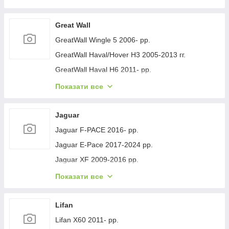
Geely GC-7 2012- рр.
Geely Emgrand EC7 2009- рр.
Great Wall
Geely Emgrand X7 2011- рр.
GreatWall Wingle 5 2006- рр.
Geely LC Cross 2008-2016 гг.
GreatWall Haval/Hover H3 2005-2013 гг.
Geely MK 2006-2014 рр.
GreatWall Haval H6 2011- рр.
Geely MK Cross 2010-2016 рр.
GreatWall Haval F7 2018-2024 рр.
Показати все
Geely SL 2011- рр.
GreatWall Haval H5 2010- рр.
Jaguar
Jaguar F-PACE 2016- рр.
Jaguar E-Pace 2017-2024 рр.
Jaguar XF 2009-2016 рр.
Jaguar XF 2016- рр.
Показати все
Jaguar I-Pace 2018- гг.
Jaguar XJ 2010-хв.
Lifan
Lifan X60 2011- рр.