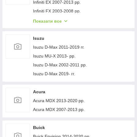
Volvo XC40 2018- рр.
Jeep Cherokee XJ 1984-2001 гг.
Infiniti EX 2007-2013 рр.
Infiniti FX 2003-2008 рр.
Infiniti FX 2008-2012 рр.
Показати все
Infiniti JX 2012-2013 рр.
Infiniti Q30 2015-2024 гг.
Isuzu
Infiniti Q50/Q60 2013-2024 рр.
Isuzu D-Max 2011-2019 гг.
Infiniti QX50 2013-2017 рр.
Isuzu MU-X 2013- рр.
Infiniti QX56 2010-2013 рр.
Isuzu D-Max 2002-2011 рр.
Infiniti QX70 2013-2019 рр.
Isuzu D-Max 2019- гг.
Infiniti QX50 2018- рр.
Infiniti G25/G35/37 (V36/CV36) 2006-2015 гг.
Acura
Infinity Q70/M-series 2010-2019 рр.
Acura MDX 2013-2020 рр.
Infiniti QX80 2013-2024 рр.
Acura MDX 2007-2013 рр.
Infiniti QX30 2017- рр.
Buick
Buick Envision 2014-2020 рр.