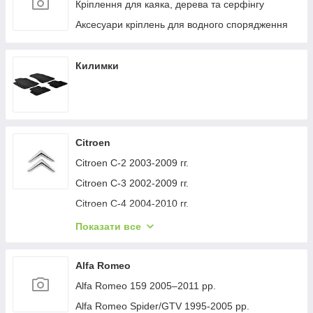
Кріплення для каяка, дерева та серфінгу
Аксесуари кріплень для водного спорядження
Килимки
Citroen
Citroen C-2 2003-2009 гг.
Citroen C-3 2002-2009 гг.
Citroen C-4 2004-2010 гг.
Citroen C-1 2005-2014 гг.
Показати все
Citroen C-5 2008-2017 гг.
Citroen C-4 Picasso 2006-2013 гг.
Alfa Romeo
Citroen Nemo 2007-2017 гг.
Alfa Romeo 159 2005–2011 рр.
Citroen Berlingo 1996-2008 гг.
Alfa Romeo Spider/GTV 1995-2005 рр.