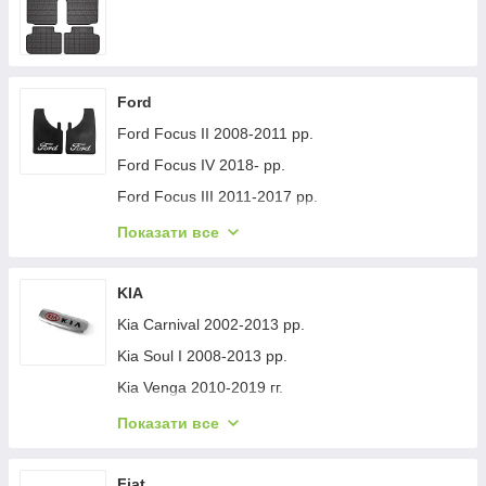
Ford
Ford Focus II 2008-2011 рр.
Ford Focus IV 2018- рр.
Ford Focus III 2011-2017 рр.
Ford Mondeo 2008-2014 рр.
Показати все
Ford Fiesta 2008-2017 гг.
Ford Mondeo 2014-2022 рр.
KIA
Ford Transit 2014-х рр.
Kia Carnival 2002-2013 рр.
Ford S-Max 2007-2014 рр.
Kia Soul I 2008-2013 рр.
Ford Fiesta 2017-хв.
Kia Venga 2010-2019 гг.
Ford Custom 2013-2022 рр.
Kia Sportage 2015-2021 рр.
Показати все
Ford Kuga/Escape 2019- гг.
Kia Niro 2016-2021 рр.
Ford Ecosport 2013-2022 рр.
Kia Sportage 2021- рр.
Fiat