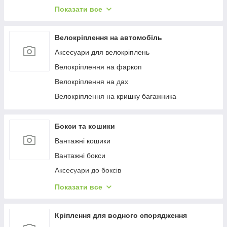
Багажиці в штатне місце
Показати все
Багажники на гладкий дах
Багажиці на інтегровані рейлінги
Велокріплення на автомобіль
Багажники на водості
Аксесуари для велокріплень
Велокріплення на фаркоп
Велокріплення на дах
Велокріплення на кришку багажника
Бокси та кошики
Вантажні кошики
Вантажні бокси
Аксесуари до боксів
Палатки на дах
Показати все
Аксесуари для наметів
Бокси на фаркоп
Кріплення для водного спорядження