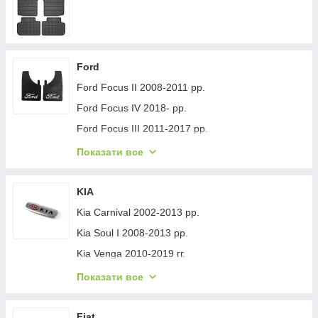
Ford
Ford Focus II 2008-2011 рр.
Ford Focus IV 2018- рр.
Ford Focus III 2011-2017 рр.
Ford Mondeo 2008-2014 рр.
Показати все
Ford Fiesta 2008-2017 гг.
Ford Mondeo 2014-2022 рр.
KIA
Ford Transit 2014-х рр.
Kia Carnival 2002-2013 рр.
Ford S-Max 2007-2014 рр.
Kia Soul I 2008-2013 рр.
Ford Fiesta 2017-хв.
Kia Venga 2010-2019 гг.
Ford Custom 2013-2022 рр.
Kia Sportage 2015-2021 рр.
Показати все
Ford Kuga/Escape 2019- гг.
Kia Niro 2016-2021 рр.
Ford Ecosport 2013-2022 рр.
Kia Sportage 2021- рр.
Fiat