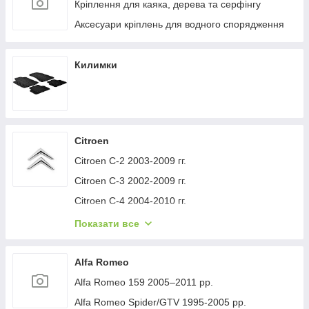
Кріплення для каяка, дерева та серфінгу
Аксесуари кріплень для водного спорядження
Килимки
Citroen
Citroen C-2 2003-2009 гг.
Citroen C-3 2002-2009 гг.
Citroen C-4 2004-2010 гг.
Citroen C-1 2005-2014 гг.
Показати все
Citroen C-5 2008-2017 гг.
Citroen C-4 Picasso 2006-2013 гг.
Alfa Romeo
Citroen Nemo 2007-2017 гг.
Alfa Romeo 159 2005–2011 рр.
Citroen Berlingo 1996-2008 гг.
Alfa Romeo Spider/GTV 1995-2005 рр.