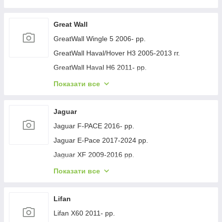
Geely GC-7 2012- рр.
Geely Emgrand EC7 2009- рр.
Great Wall
Geely Emgrand X7 2011- рр.
GreatWall Wingle 5 2006- рр.
Geely LC Cross 2008-2016 гг.
GreatWall Haval/Hover H3 2005-2013 гг.
Geely MK 2006-2014 рр.
GreatWall Haval H6 2011- рр.
Geely MK Cross 2010-2016 рр.
GreatWall Haval F7 2018-2024 рр.
Показати все
Geely SL 2011- рр.
GreatWall Haval H5 2010- рр.
Jaguar
Jaguar F-PACE 2016- рр.
Jaguar E-Pace 2017-2024 рр.
Jaguar XF 2009-2016 рр.
Jaguar XF 2016- рр.
Показати все
Jaguar I-Pace 2018- гг.
Jaguar XJ 2010-хв.
Lifan
Lifan X60 2011- рр.