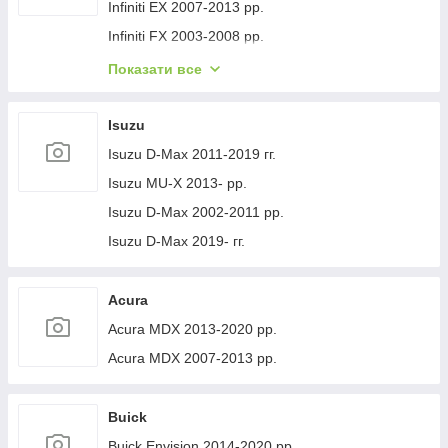
Volvo XC40 2018- рр.
Jeep Cherokee XJ 1984-2001 гг.
Infiniti EX 2007-2013 рр.
Infiniti FX 2003-2008 рр.
Infiniti FX 2008-2012 рр.
Показати все
Infiniti JX 2012-2013 рр.
Infiniti Q30 2015-2024 гг.
Isuzu
Infiniti Q50/Q60 2013-2024 рр.
Isuzu D-Max 2011-2019 гг.
Infiniti QX50 2013-2017 рр.
Isuzu MU-X 2013- рр.
Infiniti QX56 2010-2013 рр.
Isuzu D-Max 2002-2011 рр.
Infiniti QX70 2013-2019 рр.
Isuzu D-Max 2019- гг.
Infiniti QX50 2018- рр.
Infiniti G25/G35/37 (V36/CV36) 2006-2015 гг.
Acura
Infinity Q70/M-series 2010-2019 рр.
Acura MDX 2013-2020 рр.
Infiniti QX80 2013-2024 рр.
Acura MDX 2007-2013 рр.
Infiniti QX30 2017- рр.
Buick
Buick Envision 2014-2020 рр.