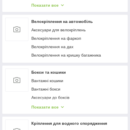
Багажиці в штатне місце
Показати все
Багажники на гладкий дах
Багажиці на інтегровані рейлінги
Велокріплення на автомобіль
Багажники на водості
Аксесуари для велокріплень
Велокріплення на фаркоп
Велокріплення на дах
Велокріплення на кришку багажника
Бокси та кошики
Вантажні кошики
Вантажні бокси
Аксесуари до боксів
Палатки на дах
Показати все
Аксесуари для наметів
Бокси на фаркоп
Кріплення для водного спорядження