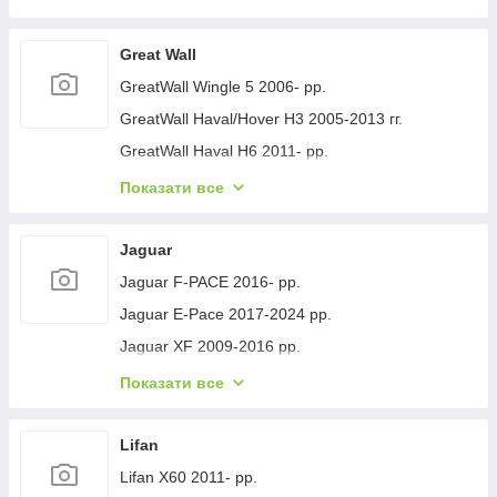
Geely GC-7 2012- рр.
Geely Emgrand EC7 2009- рр.
Great Wall
Geely Emgrand X7 2011- рр.
GreatWall Wingle 5 2006- рр.
Geely LC Cross 2008-2016 гг.
GreatWall Haval/Hover H3 2005-2013 гг.
Geely MK 2006-2014 рр.
GreatWall Haval H6 2011- рр.
Geely MK Cross 2010-2016 рр.
GreatWall Haval F7 2018-2024 рр.
Показати все
Geely SL 2011- рр.
GreatWall Haval H5 2010- рр.
Jaguar
Jaguar F-PACE 2016- рр.
Jaguar E-Pace 2017-2024 рр.
Jaguar XF 2009-2016 рр.
Jaguar XF 2016- рр.
Показати все
Jaguar I-Pace 2018- гг.
Jaguar XJ 2010-хв.
Lifan
Lifan X60 2011- рр.