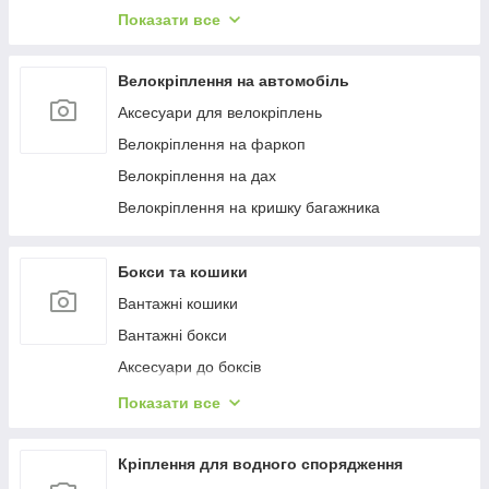
Багажиці в штатне місце
Показати все
Багажники на гладкий дах
Багажиці на інтегровані рейлінги
Велокріплення на автомобіль
Багажники на водості
Аксесуари для велокріплень
Велокріплення на фаркоп
Велокріплення на дах
Велокріплення на кришку багажника
Бокси та кошики
Вантажні кошики
Вантажні бокси
Аксесуари до боксів
Палатки на дах
Показати все
Аксесуари для наметів
Бокси на фаркоп
Кріплення для водного спорядження