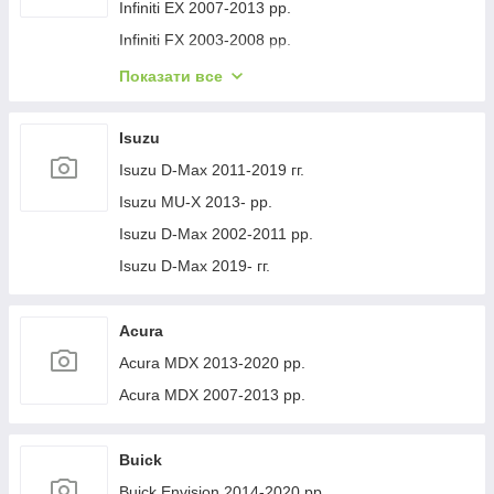
Volvo XC40 2018- рр.
Jeep Cherokee XJ 1984-2001 гг.
Infiniti EX 2007-2013 рр.
Infiniti FX 2003-2008 рр.
Infiniti FX 2008-2012 рр.
Показати все
Infiniti JX 2012-2013 рр.
Infiniti Q30 2015-2024 гг.
Isuzu
Infiniti Q50/Q60 2013-2024 рр.
Isuzu D-Max 2011-2019 гг.
Infiniti QX50 2013-2017 рр.
Isuzu MU-X 2013- рр.
Infiniti QX56 2010-2013 рр.
Isuzu D-Max 2002-2011 рр.
Infiniti QX70 2013-2019 рр.
Isuzu D-Max 2019- гг.
Infiniti QX50 2018- рр.
Infiniti G25/G35/37 (V36/CV36) 2006-2015 гг.
Acura
Infinity Q70/M-series 2010-2019 рр.
Acura MDX 2013-2020 рр.
Infiniti QX80 2013-2024 рр.
Acura MDX 2007-2013 рр.
Infiniti QX30 2017- рр.
Buick
Buick Envision 2014-2020 рр.