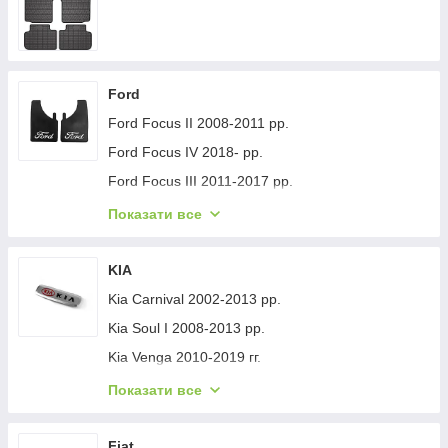
Ford
Ford Focus II 2008-2011 рр.
Ford Focus IV 2018- рр.
Ford Focus III 2011-2017 рр.
Ford Mondeo 2008-2014 рр.
Показати все
Ford Fiesta 2008-2017 гг.
Ford Mondeo 2014-2022 рр.
KIA
Ford Transit 2014-х рр.
Kia Carnival 2002-2013 рр.
Ford S-Max 2007-2014 рр.
Kia Soul I 2008-2013 рр.
Ford Fiesta 2017-хв.
Kia Venga 2010-2019 гг.
Ford Custom 2013-2022 рр.
Kia Sportage 2015-2021 рр.
Показати все
Ford Kuga/Escape 2019- гг.
Kia Niro 2016-2021 рр.
Ford Ecosport 2013-2022 рр.
Kia Sportage 2021- рр.
Fiat