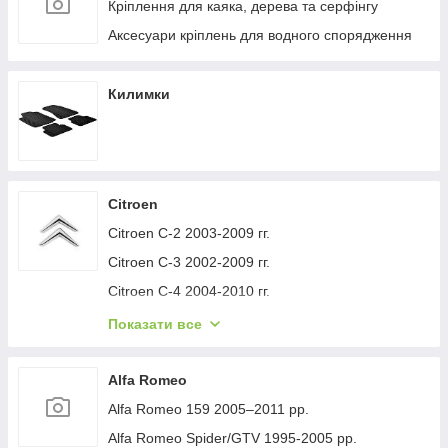
Кріплення для каяка, дерева та серфінгу
Аксесуари кріплень для водного спорядження
Килимки
Citroen
Citroen C-2 2003-2009 гг.
Citroen C-3 2002-2009 гг.
Citroen C-4 2004-2010 гг.
Citroen C-1 2005-2014 гг.
Показати все
Citroen C-5 2008-2017 гг.
Citroen C-4 Picasso 2006-2013 гг.
Alfa Romeo
Citroen Nemo 2007-2017 гг.
Alfa Romeo 159 2005–2011 рр.
Citroen Berlingo 1996-2008 гг.
Alfa Romeo Spider/GTV 1995-2005 рр.