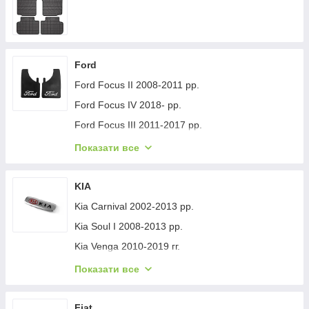
Ford
Ford Focus II 2008-2011 рр.
Ford Focus IV 2018- рр.
Ford Focus III 2011-2017 рр.
Ford Mondeo 2008-2014 рр.
Показати все
Ford Fiesta 2008-2017 гг.
Ford Mondeo 2014-2022 рр.
KIA
Ford Transit 2014-х рр.
Kia Carnival 2002-2013 рр.
Ford S-Max 2007-2014 рр.
Kia Soul I 2008-2013 рр.
Ford Fiesta 2017-хв.
Kia Venga 2010-2019 гг.
Ford Custom 2013-2022 рр.
Kia Sportage 2015-2021 рр.
Показати все
Ford Kuga/Escape 2019- гг.
Kia Niro 2016-2021 рр.
Ford Ecosport 2013-2022 рр.
Kia Sportage 2021- рр.
Fiat