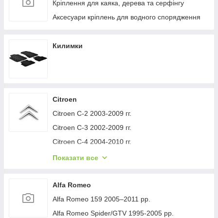
Кріплення для каяка, дерева та серфінгу
Аксесуари кріплень для водного спорядження
Килимки
Citroen
Citroen C-2 2003-2009 гг.
Citroen C-3 2002-2009 гг.
Citroen C-4 2004-2010 гг.
Citroen C-1 2005-2014 гг.
Показати все
Citroen C-5 2008-2017 гг.
Citroen C-4 Picasso 2006-2013 гг.
Alfa Romeo
Citroen Nemo 2007-2017 гг.
Alfa Romeo 159 2005–2011 рр.
Citroen Berlingo 1996-2008 гг.
Alfa Romeo Spider/GTV 1995-2005 рр.