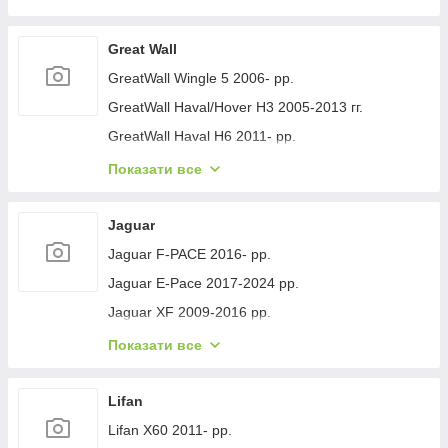
Geely GC-7 2012- рр.
Geely Emgrand EC7 2009- рр.
Great Wall
Geely Emgrand X7 2011- рр.
GreatWall Wingle 5 2006- рр.
Geely LC Cross 2008-2016 гг.
GreatWall Haval/Hover H3 2005-2013 гг.
Geely MK 2006-2014 рр.
GreatWall Haval H6 2011- рр.
Geely MK Cross 2010-2016 рр.
GreatWall Haval F7 2018-2024 рр.
Показати все
Geely SL 2011- рр.
GreatWall Haval H5 2010- рр.
Jaguar
Jaguar F-PACE 2016- рр.
Jaguar E-Pace 2017-2024 рр.
Jaguar XF 2009-2016 рр.
Jaguar XF 2016- рр.
Показати все
Jaguar I-Pace 2018- гг.
Jaguar XJ 2010-хв.
Lifan
Lifan X60 2011- рр.