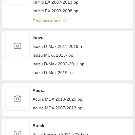
Volvo XC40 2018- рр.
Jeep Cherokee XJ 1984-2001 гг.
Infiniti EX 2007-2013 рр.
Infiniti FX 2003-2008 рр.
Infiniti FX 2008-2012 рр.
Показати все
Infiniti JX 2012-2013 рр.
Infiniti Q30 2015-2024 гг.
Isuzu
Infiniti Q50/Q60 2013-2024 рр.
Isuzu D-Max 2011-2019 гг.
Infiniti QX50 2013-2017 рр.
Isuzu MU-X 2013- рр.
Infiniti QX56 2010-2013 рр.
Isuzu D-Max 2002-2011 рр.
Infiniti QX70 2013-2019 рр.
Isuzu D-Max 2019- гг.
Infiniti QX50 2018- рр.
Infiniti G25/G35/37 (V36/CV36) 2006-2015 гг.
Acura
Infinity Q70/M-series 2010-2019 рр.
Acura MDX 2013-2020 рр.
Infiniti QX80 2013-2024 рр.
Acura MDX 2007-2013 рр.
Infiniti QX30 2017- рр.
Buick
Buick Envision 2014-2020 рр.