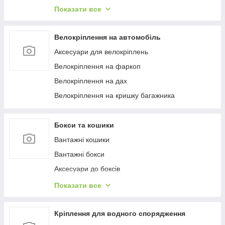
Багажиці в штатне місце
Показати все
Багажники на гладкий дах
Багажиці на інтегровані рейлінги
Велокріплення на автомобіль
Багажники на водості
Аксесуари для велокріплень
Велокріплення на фаркоп
Велокріплення на дах
Велокріплення на кришку багажника
Бокси та кошики
Вантажні кошики
Вантажні бокси
Аксесуари до боксів
Палатки на дах
Показати все
Аксесуари для наметів
Бокси на фаркоп
Кріплення для водного спорядження