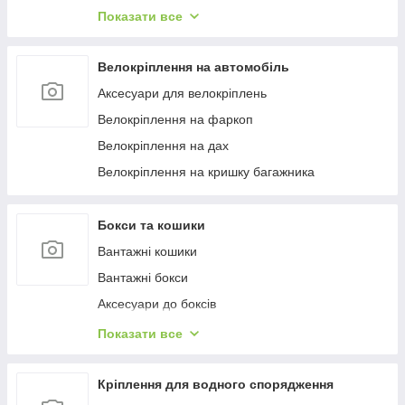
Багажиці в штатне місце
Показати все
Багажники на гладкий дах
Багажиці на інтегровані рейлінги
Велокріплення на автомобіль
Багажники на водості
Аксесуари для велокріплень
Велокріплення на фаркоп
Велокріплення на дах
Велокріплення на кришку багажника
Бокси та кошики
Вантажні кошики
Вантажні бокси
Аксесуари до боксів
Палатки на дах
Показати все
Аксесуари для наметів
Бокси на фаркоп
Кріплення для водного спорядження