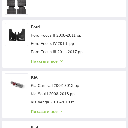
Ford
Ford Focus II 2008-2011 рр.
Ford Focus IV 2018- рр.
Ford Focus III 2011-2017 рр.
Ford Mondeo 2008-2014 рр.
Показати все
Ford Fiesta 2008-2017 гг.
Ford Mondeo 2014-2022 рр.
KIA
Ford Transit 2014-х рр.
Kia Carnival 2002-2013 рр.
Ford S-Max 2007-2014 рр.
Kia Soul I 2008-2013 рр.
Ford Fiesta 2017-хв.
Kia Venga 2010-2019 гг.
Ford Custom 2013-2022 рр.
Kia Sportage 2015-2021 рр.
Показати все
Ford Kuga/Escape 2019- гг.
Kia Niro 2016-2021 рр.
Ford Ecosport 2013-2022 рр.
Kia Sportage 2021- рр.
Fiat