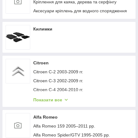
Кріплення для каяка, дерева та серфінгу
Аксесуари кріплень для водного спорядження
Килимки
Citroen
Citroen C-2 2003-2009 гг.
Citroen C-3 2002-2009 гг.
Citroen C-4 2004-2010 гг.
Citroen C-1 2005-2014 гг.
Показати все
Citroen C-5 2008-2017 гг.
Citroen C-4 Picasso 2006-2013 гг.
Alfa Romeo
Citroen Nemo 2007-2017 гг.
Alfa Romeo 159 2005–2011 рр.
Citroen Berlingo 1996-2008 гг.
Alfa Romeo Spider/GTV 1995-2005 рр.