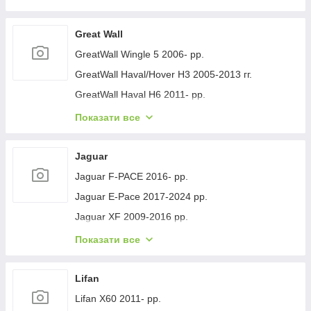
Geely GC-7 2012- рр.
Geely Emgrand EC7 2009- рр.
Great Wall
Geely Emgrand X7 2011- рр.
GreatWall Wingle 5 2006- рр.
Geely LC Cross 2008-2016 гг.
GreatWall Haval/Hover H3 2005-2013 гг.
Geely MK 2006-2014 рр.
GreatWall Haval H6 2011- рр.
Geely MK Cross 2010-2016 рр.
GreatWall Haval F7 2018-2024 рр.
Показати все
Geely SL 2011- рр.
GreatWall Haval H5 2010- рр.
Jaguar
Jaguar F-PACE 2016- рр.
Jaguar E-Pace 2017-2024 рр.
Jaguar XF 2009-2016 рр.
Jaguar XF 2016- рр.
Показати все
Jaguar I-Pace 2018- гг.
Jaguar XJ 2010-хв.
Lifan
Lifan X60 2011- рр.