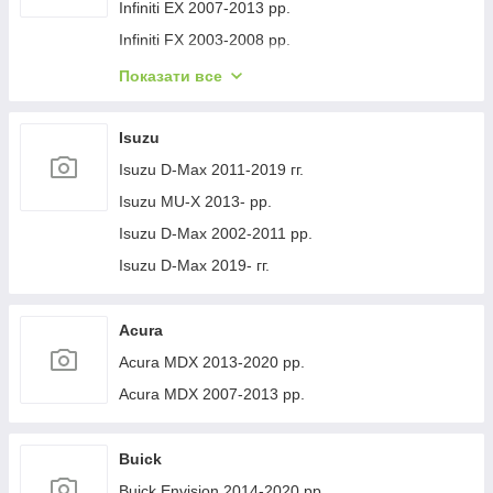
Volvo XC40 2018- рр.
Jeep Cherokee XJ 1984-2001 гг.
Infiniti EX 2007-2013 рр.
Infiniti FX 2003-2008 рр.
Infiniti FX 2008-2012 рр.
Показати все
Infiniti JX 2012-2013 рр.
Infiniti Q30 2015-2024 гг.
Isuzu
Infiniti Q50/Q60 2013-2024 рр.
Isuzu D-Max 2011-2019 гг.
Infiniti QX50 2013-2017 рр.
Isuzu MU-X 2013- рр.
Infiniti QX56 2010-2013 рр.
Isuzu D-Max 2002-2011 рр.
Infiniti QX70 2013-2019 рр.
Isuzu D-Max 2019- гг.
Infiniti QX50 2018- рр.
Infiniti G25/G35/37 (V36/CV36) 2006-2015 гг.
Acura
Infinity Q70/M-series 2010-2019 рр.
Acura MDX 2013-2020 рр.
Infiniti QX80 2013-2024 рр.
Acura MDX 2007-2013 рр.
Infiniti QX30 2017- рр.
Buick
Buick Envision 2014-2020 рр.