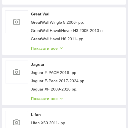
Geely GC-7 2012- рр.
Geely Emgrand EC7 2009- рр.
Great Wall
Geely Emgrand X7 2011- рр.
GreatWall Wingle 5 2006- рр.
Geely LC Cross 2008-2016 гг.
GreatWall Haval/Hover H3 2005-2013 гг.
Geely MK 2006-2014 рр.
GreatWall Haval H6 2011- рр.
Geely MK Cross 2010-2016 рр.
GreatWall Haval F7 2018-2024 рр.
Показати все
Geely SL 2011- рр.
GreatWall Haval H5 2010- рр.
Jaguar
Jaguar F-PACE 2016- рр.
Jaguar E-Pace 2017-2024 рр.
Jaguar XF 2009-2016 рр.
Jaguar XF 2016- рр.
Показати все
Jaguar I-Pace 2018- гг.
Jaguar XJ 2010-хв.
Lifan
Lifan X60 2011- рр.