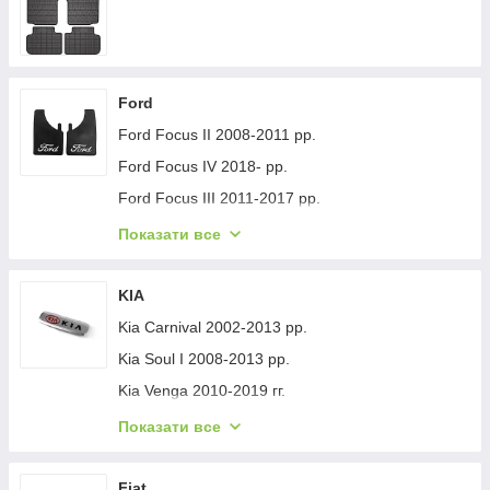
Ford
Ford Focus II 2008-2011 рр.
Ford Focus IV 2018- рр.
Ford Focus III 2011-2017 рр.
Ford Mondeo 2008-2014 рр.
Показати все
Ford Fiesta 2008-2017 гг.
Ford Mondeo 2014-2022 рр.
KIA
Ford Transit 2014-х рр.
Kia Carnival 2002-2013 рр.
Ford S-Max 2007-2014 рр.
Kia Soul I 2008-2013 рр.
Ford Fiesta 2017-хв.
Kia Venga 2010-2019 гг.
Ford Custom 2013-2022 рр.
Kia Sportage 2015-2021 рр.
Показати все
Ford Kuga/Escape 2019- гг.
Kia Niro 2016-2021 рр.
Ford Ecosport 2013-2022 рр.
Kia Sportage 2021- рр.
Fiat