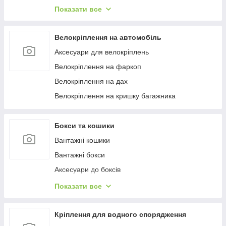
Багажиці в штатне місце
Показати все
Багажники на гладкий дах
Багажиці на інтегровані рейлінги
Велокріплення на автомобіль
Багажники на водості
Аксесуари для велокріплень
Велокріплення на фаркоп
Велокріплення на дах
Велокріплення на кришку багажника
Бокси та кошики
Вантажні кошики
Вантажні бокси
Аксесуари до боксів
Палатки на дах
Показати все
Аксесуари для наметів
Бокси на фаркоп
Кріплення для водного спорядження