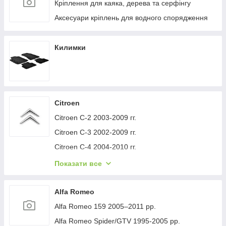
Кріплення для каяка, дерева та серфінгу
Аксесуари кріплень для водного спорядження
Килимки
Citroen
Citroen C-2 2003-2009 гг.
Citroen C-3 2002-2009 гг.
Citroen C-4 2004-2010 гг.
Citroen C-1 2005-2014 гг.
Показати все
Citroen C-5 2008-2017 гг.
Citroen C-4 Picasso 2006-2013 гг.
Alfa Romeo
Citroen Nemo 2007-2017 гг.
Alfa Romeo 159 2005–2011 рр.
Citroen Berlingo 1996-2008 гг.
Alfa Romeo Spider/GTV 1995-2005 рр.