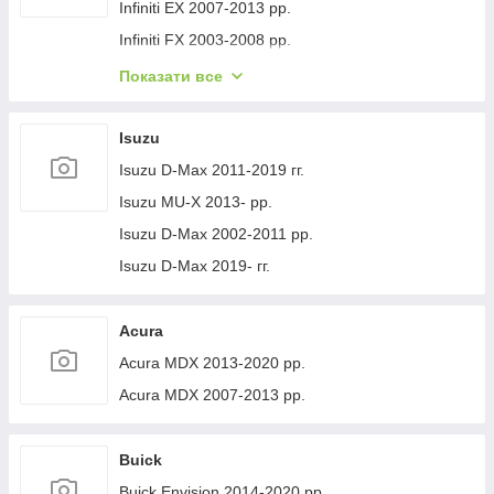
Volvo XC40 2018- рр.
Jeep Cherokee XJ 1984-2001 гг.
Infiniti EX 2007-2013 рр.
Infiniti FX 2003-2008 рр.
Infiniti FX 2008-2012 рр.
Показати все
Infiniti JX 2012-2013 рр.
Infiniti Q30 2015-2024 гг.
Isuzu
Infiniti Q50/Q60 2013-2024 рр.
Isuzu D-Max 2011-2019 гг.
Infiniti QX50 2013-2017 рр.
Isuzu MU-X 2013- рр.
Infiniti QX56 2010-2013 рр.
Isuzu D-Max 2002-2011 рр.
Infiniti QX70 2013-2019 рр.
Isuzu D-Max 2019- гг.
Infiniti QX50 2018- рр.
Infiniti G25/G35/37 (V36/CV36) 2006-2015 гг.
Acura
Infinity Q70/M-series 2010-2019 рр.
Acura MDX 2013-2020 рр.
Infiniti QX80 2013-2024 рр.
Acura MDX 2007-2013 рр.
Infiniti QX30 2017- рр.
Buick
Buick Envision 2014-2020 рр.