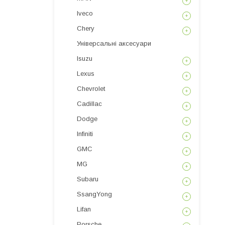
Iveco
Chery
Універсальні аксесуари
Isuzu
Lexus
Chevrolet
Cadillac
Dodge
Infiniti
GMC
MG
Subaru
SsangYong
Lifan
Porsche