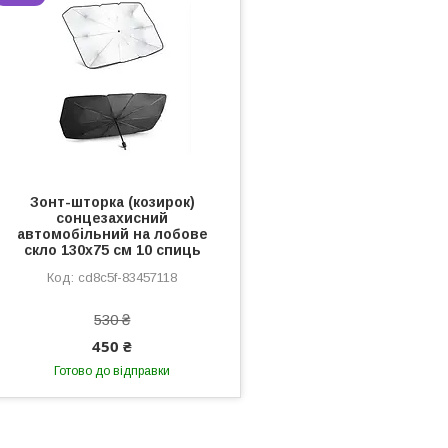
Зонт-шторка (козирок)
сонцезахисний
автомобільний на лобове
скло 130х75 см 10 спиць
cd8c5f-83457118
530 ₴
450 ₴
Готово до відправки