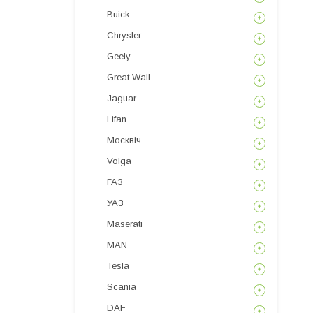
Buick
Chrysler
Geely
Great Wall
Jaguar
Lifan
Москвіч
Volga
ГАЗ
УАЗ
Maserati
MAN
Tesla
Scania
DAF