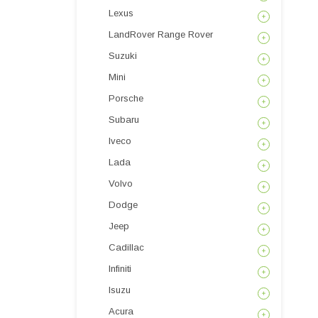
Lexus
LandRover Range Rover
Suzuki
Mini
Porsche
Subaru
Iveco
Lada
Volvo
Dodge
Jeep
Cadillac
Infiniti
Isuzu
Acura