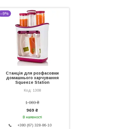
–9%
Станція для розфасовки
домашнього харчування
Squeeze Station
1308
1 069 ₴
969 ₴
В наявності
+380 (67) 328-86-10